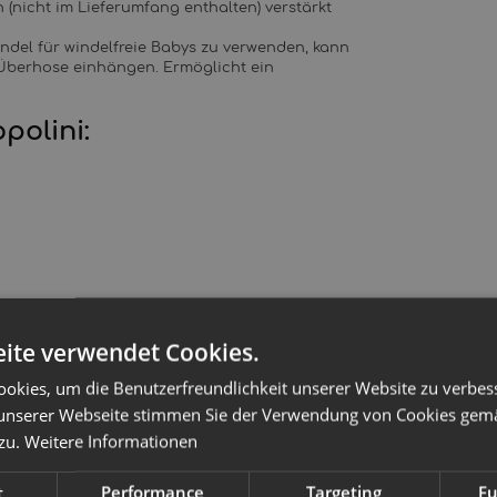
(nicht im Lieferumfang enthalten) verstärkt
ndel für windelfreie Babys zu verwenden, kann
Überhose einhängen. Ermöglicht ein
polini:
toffwindel waschen
ite verwendet Cookies.
okies, um die Benutzerfreundlichkeit unserer Website zu verbes
unserer Webseite stimmen Sie der Verwendung von Cookies gem
edenen Materialen gefertigt und sollten dem
 zu.
Weitere Informationen
Popolini AI3 Stoffwindel liegt eine passende
t
Performance
Targeting
Fu