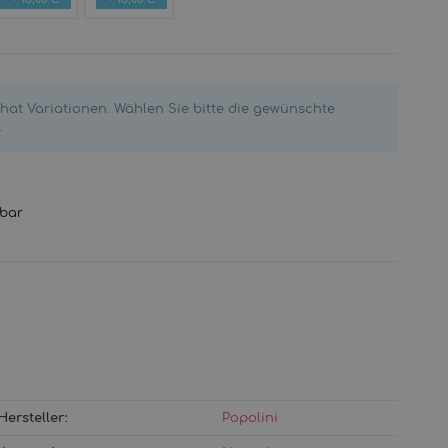
(Jersey)
Polar
Interlock
Interlock
rganic
Organic
Organic
Organic
ittelblau
Anthrazit
Sage/Green
Fruits
Mélange
l hat Variationen. Wählen Sie bitte die gewünschte
&
.
Veggies
gbar
Hersteller:
Popolini