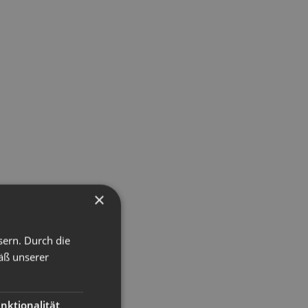
×
sern. Durch die
äß unserer
nktionalität