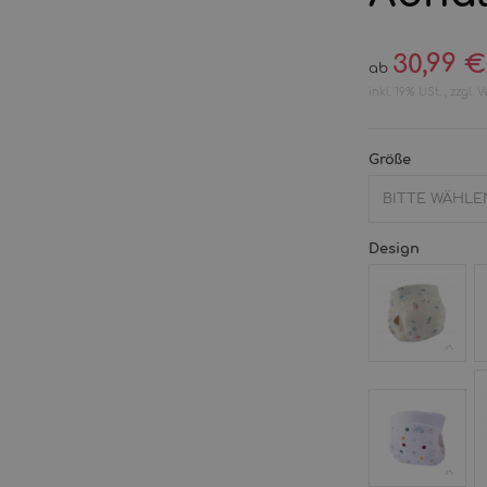
30,99 €
ab
inkl. 19% USt. , zzgl.
V
Größe
BITTE WÄHLEN
Design
Feinripp
F
Organic
O
Birdy
P
W