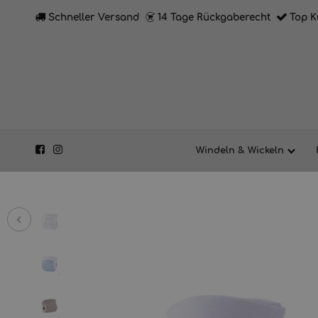
Schneller Versand
14 Tage Rückgaberecht
Top K
Windeln & Wickeln