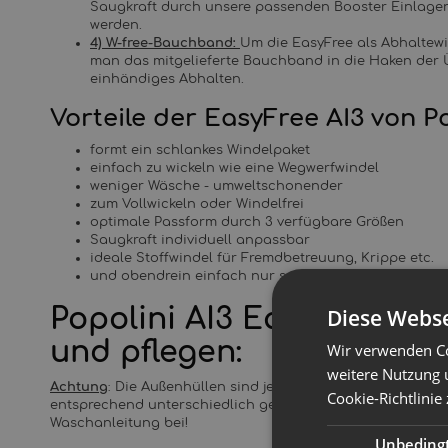
Saugkraft durch unsere passenden Booster Einlagen 
werden.
4) W-free-Bauchband:
Um die EasyFree als Abhaltewi
man das mitgelieferte Bauchband in die Haken der 
einhändiges Abhalten.
Vorteile der EasyFree AI3 von Po
formt ein schlankes Windelpaket
einfach zu wickeln wie eine Wegwerfwindel
weniger Wäsche - umweltschonender
zum Vollwickeln oder Windelfrei
optimale Passform durch 3 verfügbare Größen
Saugkraft individuell anpassbar
ideale Stoffwindel für Fremdbetreuung, Krippe etc.
und obendrein einfach nur schön!
Popolini AI3 Easy Free S
Diese Webse
und pflegen:
Wir verwenden Co
weitere Nutzung 
Achtung
: Die Außenhüllen sind je nach Farbe aus verschi
Cookie-Richtlinie
entsprechend unterschiedlich gewaschen werden. Zu jeder 
Waschanleitung bei!
Unbeding