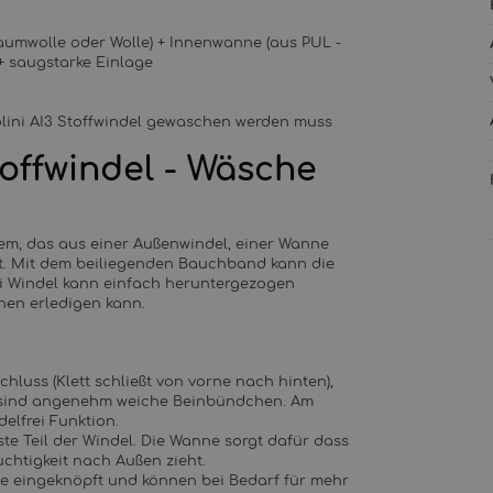
aumwolle oder Wolle) + Innenwanne (aus PUL -
 + saugstarke Einlage
olini AI3 Stoffwindel gewaschen werden muss
toffwindel - Wäsche
system, das aus einer Außenwindel, einer Wanne
ht. Mit dem beiliegenden Bauchband kann die
ni Windel kann einfach heruntergezogen
hen erledigen kann.
luss (Klett schließt von vorne nach hinten),
en sind angenehm weiche Beinbündchen. Am
elfrei Funktion.
ste Teil der Windel. Die Wanne sorgt dafür dass
uchtigkeit nach Außen zieht.
e eingeknöpft und können bei Bedarf für mehr