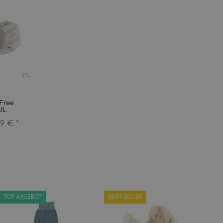
Free
UL
99 €
*
TOP ANGEBOT
BESTSELLER