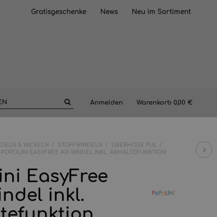
Gratisgeschenke
News
Neu im Sortiment
Anmelden
Warenkorb
0,00 €
NDELN & WICKELN
STOFFWINDELN
ÜBERHOSE PUL
POPOLINI EASYFREE AI3 WINDEL INKL. ABHALTEFUNKTION
ini EasyFree
ndel inkl.
tefunktion