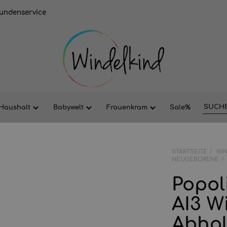
undenservice
Haushalt
Babywelt
Frauenkram
Sale%
STARTSEITE
WI
NEUGEBORENE
Popol
AI3 Wi
Abhal