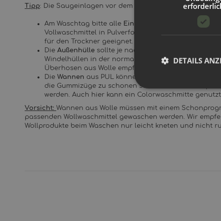
erforderlic
Tipp
: Die Saugeinlagen vor dem ersten Gebrauch 1-3 Mal w
Am Waschtag bitte alle
Einlagen
aus der Windel ent
Vollwaschmittel in Pulverform oder eine Windelwas
für den Trockner geeignet.
Die
Außenhülle
sollte je nach Material anders gewa
DETAILS ANZ
Windelhüllen in der normalen Buntwäsche bei 30° V
Überhosen aus Wolle empfehlen wir eine Handwäsch
Die
Wannen
aus PUL könnenbei bis zu 40°C in der 
die Gummizüge zu schonen sollte die Waschtemperat
werden. Auch hier kann ein Colorwaschmitte genutzt
Vorsicht:
Wannen aus Wolle müssen mit einem Schonprogr
passenden Wollwaschmittel gewaschen werden. Wir empfeh
Wollprodukte beim Waschen nur leicht kneten und nicht r