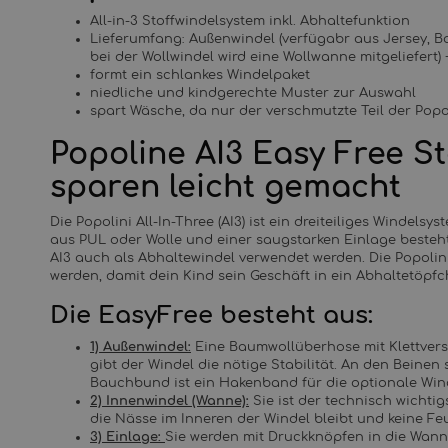
All-in-3 Stoffwindelsystem inkl. Abhaltefunktion
Lieferumfang: Außenwindel (verfügabr aus Jersey, B
bei der Wollwindel wird eine Wollwanne mitgeliefert)
formt ein schlankes Windelpaket
niedliche und kindgerechte Muster zur Auswahl
spart Wäsche, da nur der verschmutzte Teil der Pop
Popoline AI3 Easy Free S
sparen leicht gemacht
Die Popolini All-In-Three (AI3) ist ein dreiteiliges Windel
aus PUL oder Wolle und einer saugstarken Einlage beste
AI3 auch als Abhaltewindel verwendet werden. Die Popoli
werden, damit dein Kind sein Geschäft in ein Abhaltetöpfc
Die EasyFree besteht aus:
1) Außenwindel:
Eine Baumwollüberhose mit Klettversch
gibt der Windel die nötige Stabilität. An den Bein
Bauchbund ist ein Hakenband für die optionale Wind
2) Innenwindel (Wanne):
Sie ist der technisch wichtig
die Nässe im Inneren der Windel bleibt und keine Fe
3) Einlage:
Sie werden mit Druckknöpfen in die Wann