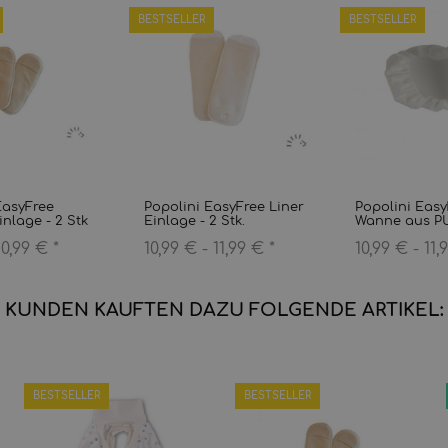
BESTSELLER
BESTSELLER
EasyFree
Popolini EasyFree Liner
Popolini Easy
nlage - 2 Stk
Einlage - 2 Stk.
Wanne aus P
10,99 €
*
10,99 € -
11,99 €
*
10,99 € -
11,
KUNDEN KAUFTEN DAZU FOLGENDE ARTIKEL:
BESTSELLER
BESTSELLER