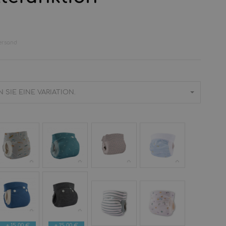
ersand
 SIE EINE VARIATION.
einripp
Vintage
Beige
Popeline
rganic
Blue
Leaves
Organic
lanes
Dandelion
(Jersey)
Blue
ollinterlock
Wollinterlock
+ 15,00 €
+ 15,00 €