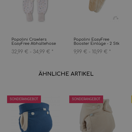
Popolini Crawlers
Popolini EasyFree
EasyFree Abhaltehose
Booster Einlage - 2 Stk
32,99 € -
34,99 €
*
9,99 € -
10,99 €
*
ÄHNLICHE ARTIKEL
SONDERANGEBOT
SONDERANGEBOT