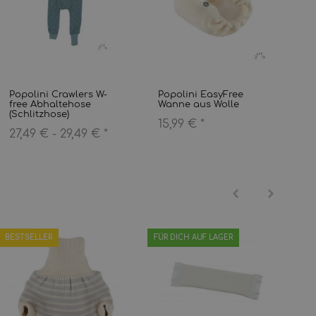
Popolini Crawlers W-
Popolini EasyFree
free Abhaltehose
Wanne aus Wolle
(Schlitzhose)
15,99 €
*
27,49 € -
29,49 €
*
BESTSELLER
FÜR DICH AUF LAGER
TO