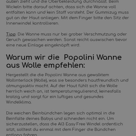
außen zieht und die Oberbekleidung durchnässt. Beim
Wickeln bitte darauf achten, dass sich die Wanne voll
entfalten kann und kein Stoff vorsteht. Der Gummizug muss
gut an der Haut anliegen. Mit dem Finger bitte den Sitz der
Innenwindel kontrollieren.
Tipp
: Die Wanne muss nur bei grober Verschmutzung oder
Geruch gewaschen werden. Sonst reicht auswischen bevor
eine neue Einlage eingeknöpft wird.
Warum wir die Popolini Wanne
aus Wolle empfehlen:
Hergestellt die die Popolini Wanne aus gewalktem
Wollinterlock (Wolle), was sie besonders hautfreundlich und
atmungsaktiv macht. Auf der Haut fühlt sich die Wolle
herrlich weich an, ist temperaturregulierend, keinesfalls
kratzig und sorgt für ein luftiges und gesundes
Windelklima.
Die weichen Beinbündchen legen sich optimal in die
Beinfalte deines Babys und schneiden nicht ein. Um
sicherzustellen, dass die AI3 Easy Free Windel ordentlich
sitzt, solltest du einmal mit dem Finger die Bündchen
entlang fahren.