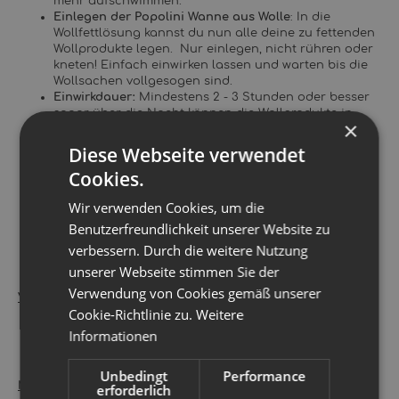
mehr aufschwimmen.
Einlegen der Popolini Wanne aus Wolle
: In die
Wollfettlösung kannst du nun alle deine zu fettenden
Wollprodukte legen. Nur einlegen, nicht rühren oder
kneten! Einfach einwirken lassen und warten bis die
Wollsachen vollgesogen sind.
Einwirkdauer:
Mindestens 2 - 3 Stunden oder besser
sogar über die Nacht können die Wollprodukte in
×
dem Imprägnierbad liegen bleiben.
Das Trocknen
: Die Wanne aus Wolle von Popolini
Diese Webseite verwendet
können bei niedrigster Umdrehung (max. 400-600
Cookies.
Umdrehungen) in der Waschmaschine geschleudert
werden. Anschließend in Form ziehen und zum
Wir verwenden Cookies, um die
Trocknen am besten flach bzw. in Form gebracht
auslegen. Damit die Bindecover, Longies oder
Benutzerfreundlichkeit unserer Website zu
Wollüberhosen nicht ausleiern sollten diese nicht
verbessern. Durch die weitere Nutzung
ausgewrungen, nicht über die Heizung gehangen
unserer Webseite stimmen Sie der
oder in der pralle Sonne getrocknet werden.
Verwendung von Cookies gemäß unserer
Verfügbare Größen:
Cookie-Richtlinie zu.
Weitere
S ca. 2,5 - 6 kg
Informationen
M ca. 5-10 kg
L ca. 9-15 kg
Unbedingt
Performance
Material
:
erforderlich