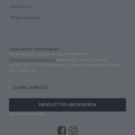
Impressum
Widerrufsrecht
Newsletter Abonnieren
Bitte senden Sie mir entsprechend Ihrer
Datenschutzerklärung
regelmäßig und jederzeit
widerruflich Informationen zu Ihrem Produktsortiment
per E-Mail zu.
E-
Mail-
Adresse
NEWSLETTER
ABONNIEREN
Spamschutz aktiv