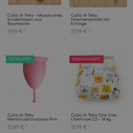
Culla di Teby - Maxaloones
Culla di Teby
Kinderhosen aus
Höschenwindel mit
Baumwolle
Einlage
19,99 €
*
21,99 €
*
TOP ANGEBOT
SONDERANGEBOT
Culla di Teby
Culla di Teby One Size
Menstruationstasse Pink
Überhose 2,5 - 14 kg
13,49 €
*
18,99 €
*