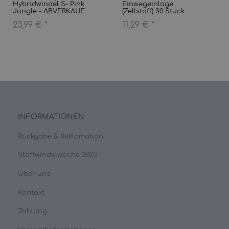
Hybridwindel S- Pink
Einwegeinlage
Jungle - ABVERKAUF
(Zellstoff) 30 Stück
23,99 €
*
11,29 €
*
INFORMATIONEN
Rückgabe & Reklamation
Stoffwindelwoche 2025
Über uns
Kontakt
Zahlung