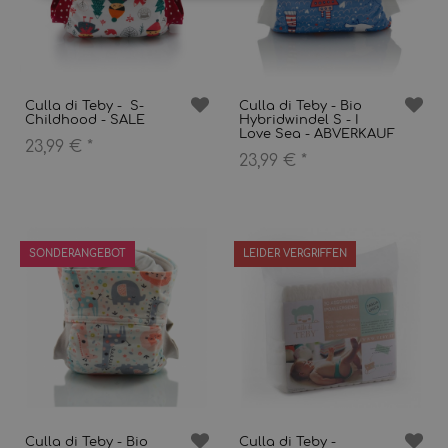
Culla di Teby - S-
Culla di Teby - Bio
Childhood - SALE
Hybridwindel S - I
Love Sea - ABVERKAUF
23,99 €
*
23,99 €
*
SONDERANGEBOT
LEIDER VERGRIFFEN
Culla di Teby - Bio
Culla di Teby -