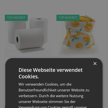
TOP ANGEBOT
TOP ANGEBOT
×
Culla di Teby
Culla di Teby - AI3
Windelvlies 100 Stk
Hybridwindel mit
Diese Webseite verwendet
Innenwanne S-XL versch.
7,99 €
*
Designs
Cookies.
Wir verwenden Cookies, um die
27,49 € -
30,99 €
*
Benutzerfreundlichkeit unserer Website zu
verbessern. Durch die weitere Nutzung
unserer Webseite stimmen Sie der
Verwendung von Cookies gemäß unserer