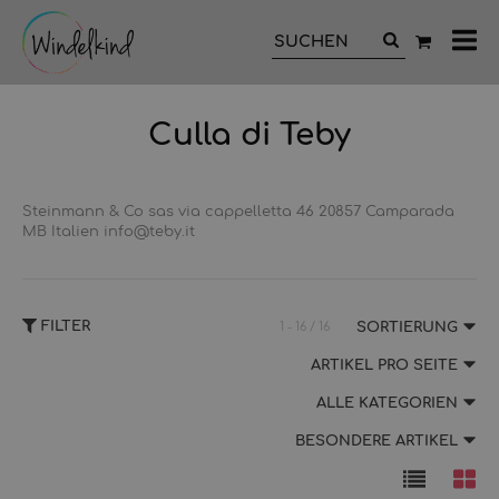
All
Ka
Culla di Teby
Steinmann & Co sas via cappelletta 46 20857 Camparada
MB Italien info@teby.it
FILTER
1 - 16 / 16
SORTIERUNG
ARTIKEL PRO SEITE
ALLE KATEGORIEN
BESONDERE ARTIKEL