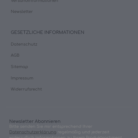
Versandinformationen
Newsletter
GESETZLICHE INFORMATIONEN
Datenschutz
AGB
Sitemap
Impressum
Widerrufsrecht
Newsletter Abonnieren
Bitte senden Sie mir entsprechend Ihrer
Datenschutzerklärung
regelmäßig und jederzeit
widerruflich Informationen zu Ihrem Produktsortiment