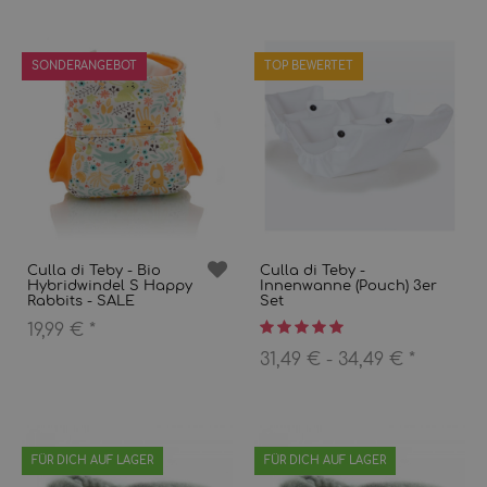
SONDERANGEBOT
TOP BEWERTET
Culla di Teby - Bio
Culla di Teby -
Hybridwindel S Happy
Innenwanne (Pouch) 3er
Rabbits - SALE
Set
19,99 €
*
31,49 € -
34,49 €
*
FÜR DICH AUF LAGER
FÜR DICH AUF LAGER