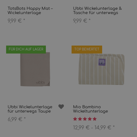
TotsBots Happy Mat –
Ubbi Wickelunterlage &
Wickelunterlage
Tasche für unterwegs
9,99 €
*
9,99 €
*
FÜR DICH AUF LAGER
TOP BEWERTET
Ubbi Wickelunterlage
Mio Bambino
für unterwegs Taupe
Wickeltunterlage
6,99 €
*
12,99 € -
14,99 €
*