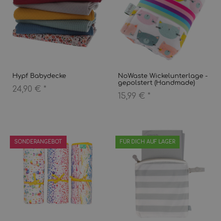
Hypf Babydecke
NoWaste Wickelunterlage -
gepolstert (Handmade)
24,90 €
*
15,99 €
*
SONDERANGEBOT
FÜR DICH AUF LAGER