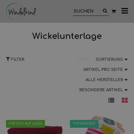
All
Ka
Wickelunterlage
FILTER
1 - 7 / 7
SORTIERUNG
ARTIKEL PRO SEITE
ALLE HERSTELLER
BESONDERE ARTIKEL
FÜR DICH AUF LAGER
TOP ANGEBOT