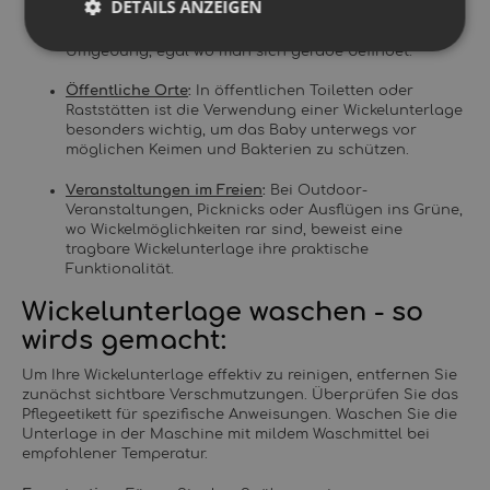
DETAILS ANZEIGEN
Auto, ist eine Wickelunterlage ein unverzichtbarer
Begleiter. Sie schafft eine saubere und vertraute
Umgebung, egal wo man sich gerade befindet.
Öffentliche Orte
:
In öffentlichen Toiletten oder
Raststätten ist die Verwendung einer Wickelunterlage
besonders wichtig, um das Baby unterwegs vor
möglichen Keimen und Bakterien zu schützen.
Veranstaltungen im Freien
:
Bei Outdoor-
Veranstaltungen, Picknicks oder Ausflügen ins Grüne,
wo Wickelmöglichkeiten rar sind, beweist eine
tragbare Wickelunterlage ihre praktische
Funktionalität.
Wickelunterlage waschen - so
wirds gemacht:
Um Ihre Wickelunterlage effektiv zu reinigen, entfernen Sie
zunächst sichtbare Verschmutzungen. Überprüfen Sie das
Pflegeetikett für spezifische Anweisungen. Waschen Sie die
Unterlage in der Maschine mit mildem Waschmittel bei
empfohlener Temperatur.