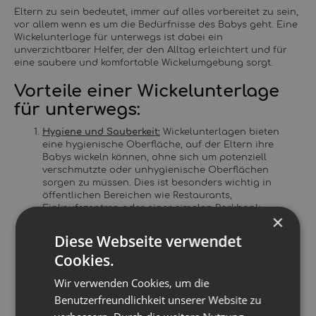
Eltern zu sein bedeutet, immer auf alles vorbereitet zu sein,
vor allem wenn es um die Bedürfnisse des Babys geht. Eine
Wickelunterlage für unterwegs ist dabei ein
unverzichtbarer Helfer, der den Alltag erleichtert und für
eine saubere und komfortable Wickelumgebung sorgt.
Vorteile einer Wickelunterlage
für unterwegs:
Hygiene und Sauberkeit:
Wickelunterlagen bieten
eine hygienische Oberfläche, auf der Eltern ihre
Babys wickeln können, ohne sich um potenziell
verschmutzte oder unhygienische Oberflächen
sorgen zu müssen. Dies ist besonders wichtig in
öffentlichen Bereichen wie Restaurants,
Einkaufszentren oder einer simplen Parkbank.
×
Wasserdichte Eigenschaften:
Die meisten
Diese Webseite verwendet
Wickelunterlagen sind wasserdicht, was bedeutet,
Cookies.
dass sie vor Auslaufen von Flüssigkeiten schützen
aber auch das dein Kind von unten trocken halten -
Wir verwenden Cookies, um die
so steht eine Nutzung auf der noch feuchten Wiese
nichts im Wege, wenn es mal schnell gehen muss.
Benutzerfreundlichkeit unserer Website zu