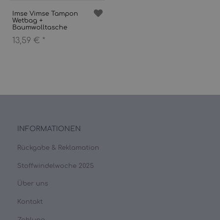
Imse Vimse Tampon
Wetbag +
Baumwolltasche
13,59 €
*
INFORMATIONEN
Rückgabe & Reklamation
Stoffwindelwoche 2025
Über uns
Kontakt
Zahlung