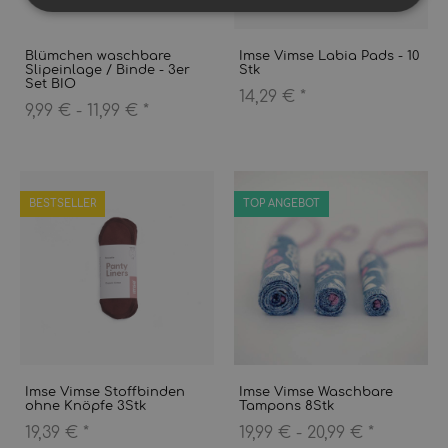
Blümchen waschbare
Imse Vimse Labia Pads - 10
Slipeinlage / Binde - 3er
Stk
Set BIO
14,29 €
*
9,99 € -
11,99 €
*
BESTSELLER
TOP ANGEBOT
Imse Vimse Stoffbinden
Imse Vimse Waschbare
ohne Knöpfe 3Stk
Tampons 8Stk
19,39 €
*
19,99 € -
20,99 €
*