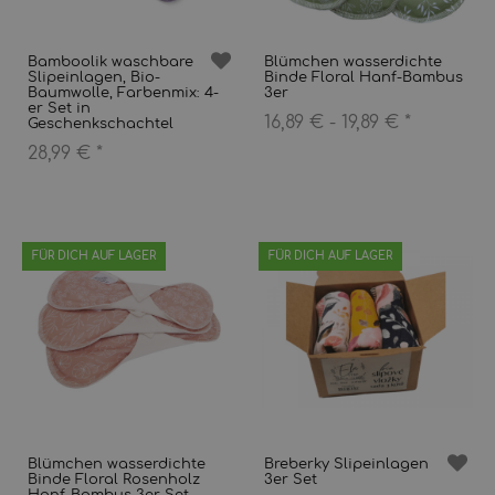
Bamboolik waschbare
Blümchen wasserdichte
Slipeinlagen, Bio-
Binde Floral Hanf-Bambus
Baumwolle, Farbenmix: 4-
3er
er Set in
16,89 € -
19,89 €
*
Geschenkschachtel
28,99 €
*
FÜR DICH AUF LAGER
FÜR DICH AUF LAGER
Blümchen wasserdichte
Breberky Slipeinlagen
Binde Floral Rosenholz
3er Set