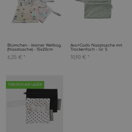
Blümchen - kleiner Wetbag
Avo+Cado Nasstasche mit
(Nasstasche) - 15x20cm
Trockenfach - Gr. S
6,25 €
*
10,90 €
*
FÜR DICH AUF LAGER