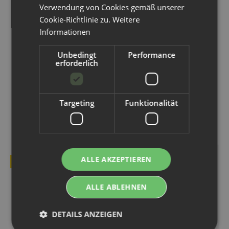
Verwendung von Cookies gemäß unserer
Cookie-Richtlinie zu.
Weitere
Informationen
Unbedingt
Performance
erforderlich
Lansinoh®
Terra Gaia -
Wochenbett-
Einweichpulver für
Unterwäsche (4er Pack)
waschbare Damenhygiene
Targeting
Funktionalität
7,99 €
*
4,95 €
*
ALLE AKZEPTIEREN
BESTSELLER
BESTSELLER
ALLE ABLEHNEN
DETAILS ANZEIGEN