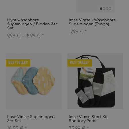
Hypf waschbare
Imse Vimse - Waschbare
Slipeinlagen / Binden 3er
Slipeinlagen (Tanga)
Set
17,99 €
*
9,99 € -
18,99 €
*
BESTSELLER
BESTSELLER
Imse Vimse Slipeinlagen
Imse Vimse Start Kit
3er Set
Sanitary Pads
18,55 €
*
75,99 €
*