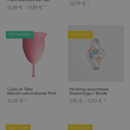
Hanf-Bambus 3er Set
26,99 €
*
16,89 € -
19,89 €
*
TOP ANGEBOT
BESTSELLER
Culla di Teby
Hinzling waschbare
Menstruationstasse Pink
Slipeinlage / Binde
13,49 €
*
9,90 € -
11,90 €
*
BESTSELLER
BESTSELLER