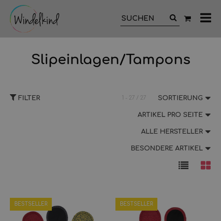
All
Ka
Slipeinlagen/Tampons
FILTER
1 - 27 / 27
SORTIERUNG
ARTIKEL PRO SEITE
ALLE HERSTELLER
BESONDERE ARTIKEL
BESTSELLER
BESTSELLER