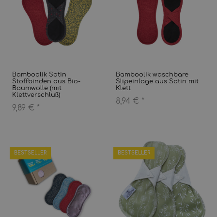
Bamboolik Satin
Bamboolik waschbare
Stoffbinden aus Bio-
Slipeinlage aus Satin mit
Baumwolle (mit
Klett
Klettverschluß)
8,94 €
*
9,89 €
*
BESTSELLER
BESTSELLER