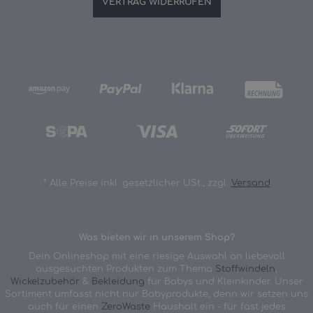
VERTRAG WIDERRUFEN
*
Alle Preise inkl. gesetzlicher USt., zzgl.
Versand
Was bieten wir in unserem Shop?
Dein Onlineshop mit eine riesige Auswahl an liebevoll
ausgesuchten Produkten zum Thema
Stoffwindeln
,
Wickelzubehör
&
Bekleidung
für Babys und Kleinkinder. Unser
Sortiment umfasst nicht nur Babyprodukte, denn wir setzen uns
auch für einen
ZeroWaste
Haushalt ein - für fast jedes