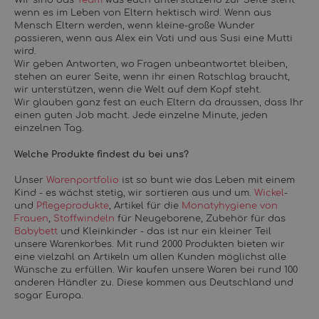
Wir sind das
Team
was euch unterstützend zur Seite steht
wenn es im Leben von Eltern hektisch wird. Wenn aus
Mensch Eltern werden, wenn kleine-große Wunder
passieren, wenn aus Alex ein Vati und aus Susi eine Mutti
wird.
Wir geben Antworten, wo Fragen unbeantwortet bleiben,
stehen an eurer Seite, wenn ihr einen Ratschlag braucht,
wir unterstützen, wenn die Welt auf dem Kopf steht.
Wir glauben ganz fest an euch Eltern da draussen, dass Ihr
einen guten Job macht. Jede einzelne Minute, jeden
einzelnen Tag.
Welche Produkte findest du bei uns?
Unser
Warenportfolio
ist so bunt wie das Leben mit einem
Kind - es wächst stetig, wir sortieren aus und um.
Wickel
-
und
Pflegeprodukte
, Artikel für die
Monatyhygiene von
Frauen
,
Stoffwindeln
für Neugeborene, Zubehör für das
Babybett
und Kleinkinder - das ist nur ein kleiner Teil
unsere Warenkorbes. Mit rund 2000 Produkten bieten wir
eine vielzahl an Artikeln um allen Kunden möglichst alle
Wünsche zu erfüllen. Wir kaufen unsere Waren bei rund 100
anderen Händler zu. Diese kommen aus Deutschland und
sogar Europa.