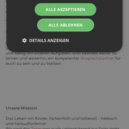
Produkte verschicken, wir möchten auch Eltern beraten. Wir
sind immer per Instagram und
Mail
erreichbar und
ALLE AKZEPTIEREN
Antworten in kürzester Zeit!
"Man ist nie zu klein, um großartig zu sein!"
ALLE ABLEHNEN
Unter diesem Motto haben wir die Homepage
www.windelkind.de
im Jahre 2021 gegründet. Heute besitzt
DETAILS ANZEIGEN
unser Onlinshop bereits mehr als 2000 Produkte für Babys
und Kleinkinder zwischen 0-4 Jahren. Wir wachsen ständig
und stetig mit unseren Aufgaben, sind bestrebt weiter zu
lernen und weiterhin ein kompetenter
Ansprechpartner
für
euch zu sein und zu bleiben.
Unsere Mission!
Das Leben mit Kinder, farbenfroh und liebevoll - hektisch
und herausfordernd.