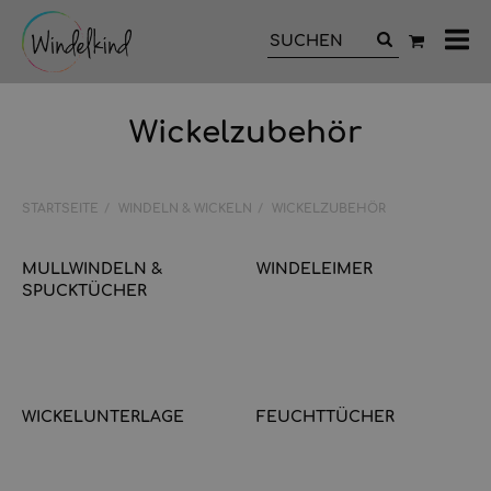
All
Ka
Wickelzubehör
STARTSEITE
WINDELN & WICKELN
WICKELZUBEHÖR
MULLWINDELN &
WINDELEIMER
SPUCKTÜCHER
WICKELUNTERLAGE
FEUCHTTÜCHER