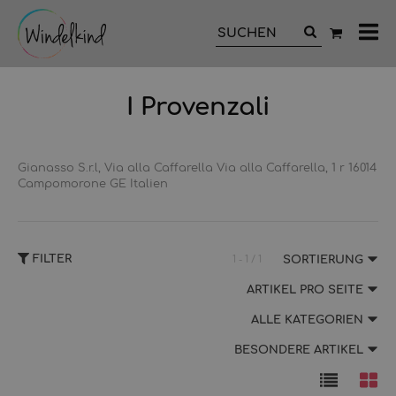
All
Ka
I Provenzali
Gianasso S.r.l, Via alla Caffarella Via alla Caffarella, 1 r 16014
Campomorone GE Italien
FILTER
1 - 1 / 1
SORTIERUNG
ARTIKEL PRO SEITE
ALLE KATEGORIEN
BESONDERE ARTIKEL