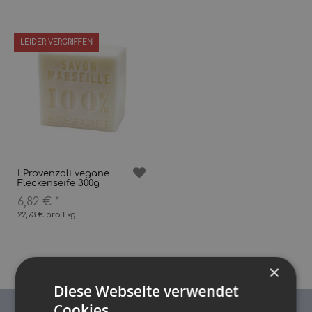
LEIDER VERGRIFFEN
I Provenzali vegane
Fleckenseife 300g
6,82 €
*
22,73 € pro 1 kg
×
Diese Webseite verwendet
Cookies.