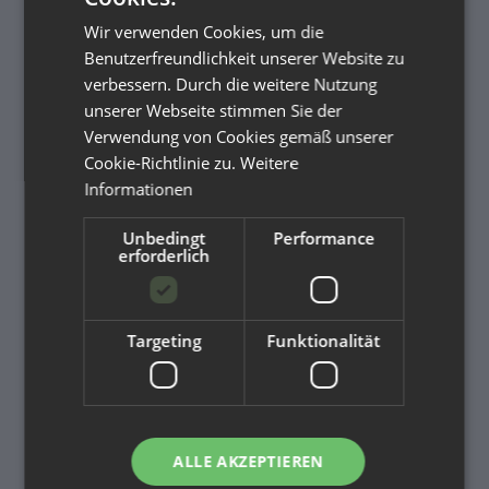
Wir verwenden Cookies, um die
INFORMATIONEN
Benutzerfreundlichkeit unserer Website zu
verbessern. Durch die weitere Nutzung
Rückgabe & Reklamation
unserer Webseite stimmen Sie der
Stoffwindelwoche 2025
Verwendung von Cookies gemäß unserer
Cookie-Richtlinie zu.
Weitere
Über uns
Informationen
Kontakt
Unbedingt
Performance
Zahlung
erforderlich
Versandinformationen
Newsletter
Targeting
Funktionalität
GESETZLICHE INFORMATIONEN
Datenschutz
ALLE AKZEPTIEREN
AGB