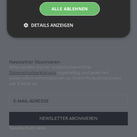
Sitemap
ALLE ABLEHNEN
Impressum
DETAILS ANZEIGEN
Widerrufsrecht
Newsletter Abonnieren
Bitte senden Sie mir entsprechend Ihrer
Datenschutzerklärung
regelmäßig und jederzeit
widerruflich Informationen zu Ihrem Produktsortiment
per E-Mail zu.
E-
Mail-
Adresse
NEWSLETTER
ABONNIEREN
Spamschutz aktiv