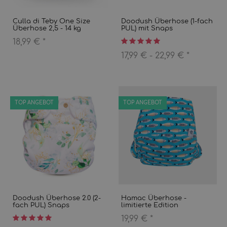
Culla di Teby One Size
Doodush Überhose (1-fach
Überhose 2,5 - 14 kg
PUL) mit Snaps
18,99 €
*
17,99 € -
22,99 €
*
TOP ANGEBOT
TOP ANGEBOT
Doodush Überhose 2.0 (2-
Hamac Überhose -
fach PUL) Snaps
limitierte Edition
19,99 €
*