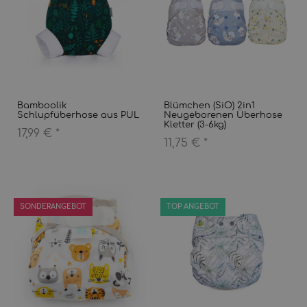
Bamboolik
Blümchen (SiO) 2in1
Schlupfüberhose aus PUL
Neugeborenen Überhose
Kletter (3-6kg)
17,99 €
*
11,75 €
*
SONDERANGEBOT
TOP ANGEBOT