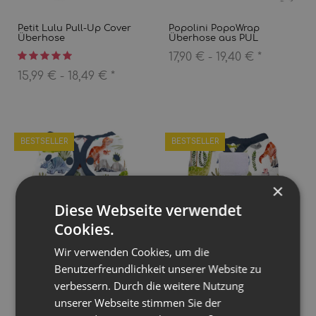
Petit Lulu Pull-Up Cover
Popolini PopoWrap
Überhose
Überhose aus PUL
17,90 € -
19,40 €
*
15,99 € -
18,49 €
*
BESTSELLER
BESTSELLER
×
Diese Webseite verwendet
Cookies.
Wir verwenden Cookies, um die
Benutzerfreundlichkeit unserer Website zu
Thirsties Duo Wrap
Thirsties Duo Wrap
verbessern. Durch die weitere Nutzung
Überhose mit
Überhose mit
Druckknöpfen
Klettverschluss
unserer Webseite stimmen Sie der
17,99 € -
19,99 €
*
17,99 € -
18,49 €
*