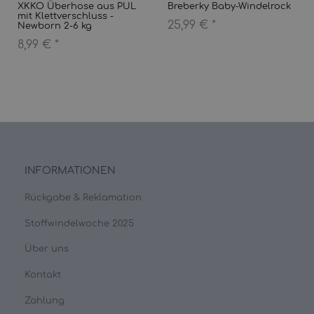
XKKO Überhose aus PUL
Breberky Baby-Windelrock
mit Klettverschluss -
25,99 €
*
Newborn 2-6 kg
8,99 €
*
INFORMATIONEN
Rückgabe & Reklamation
Stoffwindelwoche 2025
Über uns
Kontakt
Zahlung