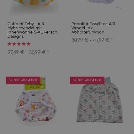
Culla di Teby - AI3
Popolini EasyFree AI3
Hybridwindel mit
Windel inkl.
Innenwanne S-XL versch.
Abhaltefunktion
Designs
30,99 € -
47,99 €
*
27,49 € -
30,99 €
*
SONDERANGEBOT
SONDERANGEBOT