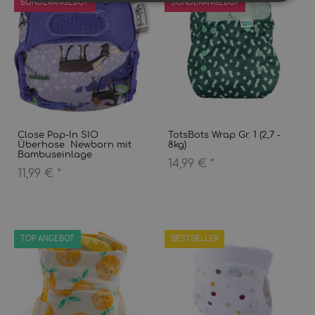
SONDERANGEBOT
SONDERANGEBOT
Close Pop-In SIO
TotsBots Wrap Gr. 1 (2,7 -
Überhose Newborn mit
8kg)
Bambuseinlage
14,99 €
*
11,99 €
*
TOP ANGEBOT
BESTSELLER