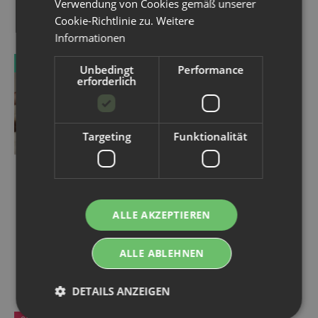
Verwendung von Cookies gemäß unserer
Cookie-Richtlinie zu.
Weitere
Informationen
TOP ANGEBOT
TOP BEWERTET
Unbedingt
Performance
erforderlich
Targeting
Funktionalität
WeeCare Easy Cover 3.0 -
Blümchen Newborn
Überhose
Überhose PUL Klett (XS/S)
ALLE AKZEPTIEREN
- 3-6kg
16,99 €
*
ALLE ABLEHNEN
10,99 €
*
DETAILS ANZEIGEN