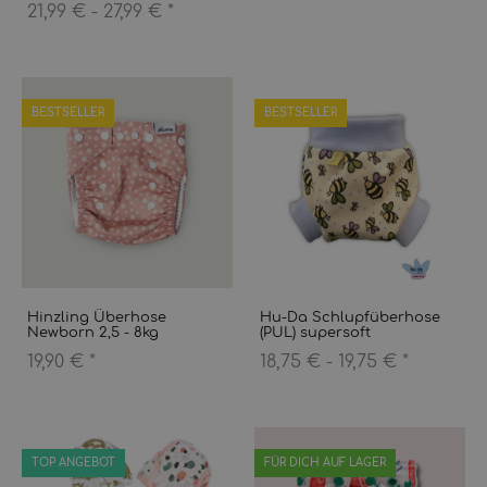
21,99 € -
27,99 €
*
BESTSELLER
BESTSELLER
Hinzling Überhose
Hu-Da Schlupfüberhose
Newborn 2,5 - 8kg
(PUL) supersoft
19,90 €
*
18,75 € -
19,75 €
*
TOP ANGEBOT
FÜR DICH AUF LAGER