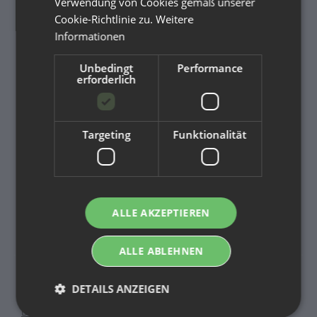
Verwendung von Cookies gemäß unserer
Versandinformationen
Cookie-Richtlinie zu.
Weitere
Informationen
Newsletter
Unbedingt
Performance
erforderlich
GESETZLICHE INFORMATIONEN
Datenschutz
Targeting
Funktionalität
AGB
Sitemap
Impressum
ALLE AKZEPTIEREN
Widerrufsrecht
ALLE ABLEHNEN
DETAILS ANZEIGEN
Newsletter Abonnieren
Bitte senden Sie mir entsprechend Ihrer
Datenschutzerklärung
regelmäßig und jederzeit