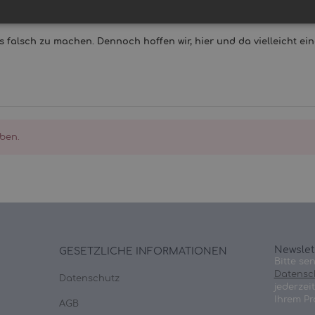
ckner landen.. Auffrischen kann man PUL leider nicht mehr, dahe
as falsch zu machen. Dennoch hoffen wir, hier und da vielleicht e
ben.
Newslet
GESETZLICHE INFORMATIONEN
Bitte se
Datensc
Datenschutz
jederzei
Ihrem Pr
AGB