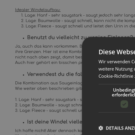
Idealer Windelaufbau:
1. Lage: Hanf - sehr saugstark - saugt jedoch sehr lan
2. Lage: Baumwolle - saugt schnell, kann nicht die kompl
3. Lage: Fleece - saugt schnell und leitet den Urin in d
Benutzt du vielleicht zu wenige Einlagen?
Ja, auch das kann vorkommen. Besonders bei etwas größe
Diese Webse
ihre Grenzen. Hier ist eine Kombination aus mehreren Lag
nicht nach oben zeigt, damit besonders in liegender Posit
Wir verwenden Co
Auch hier gehört ein bisschen probieren dazu.. Einfach 
weitere Nutzung 
Verwendest du die falschen Einlagen?
Cookie-Richtlinie
Die Kombination aus Saugeinlagen ist eine Wissenschaft fü
Wie weiter oben beschrieben gibt es einen kleinen Leitfad
Unbeding
erforderlic
1. Lage: Hanf - sehr saugstark - saugt jedoch sehr langsa
2. Lage: Baumwolle - saugt schnell, kann nicht die komple
3. Lage: Fleece - saugt schnell und leitet den Urin in die 
Ist deine Windel vielleicht kaputt?
DETAILS ANZ
Ich hoffe nicht! Aber dennoch kann es vorkommen das dur