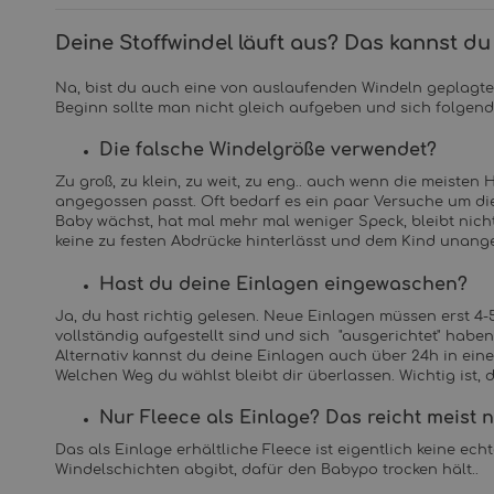
Deine Stoffwindel läuft aus? Das kannst du 
Na, bist du auch eine von auslaufenden Windeln geplagte 
Beginn sollte man nicht gleich aufgeben und sich folgen
Die falsche Windelgröße verwendet?
Zu groß, zu klein, zu weit, zu eng.. auch wenn die meisten
angegossen passt. Oft bedarf es ein paar Versuche um die 
Baby wächst, hat mal mehr mal weniger Speck, bleibt nicht 
keine zu festen Abdrücke hinterlässt und dem Kind unang
Hast du deine Einlagen eingewaschen?
Ja, du hast richtig gelesen. Neue Einlagen müssen erst 4-
vollständig aufgestellt sind und sich "ausgerichtet" hab
Alternativ kannst du deine Einlagen auch über 24h in ei
Welchen Weg du wählst bleibt dir überlassen. Wichtig ist
Nur Fleece als Einlage? Das reicht meist ni
Das als Einlage erhältliche Fleece ist eigentlich keine ech
Windelschichten abgibt, dafür den Babypo trocken hält..