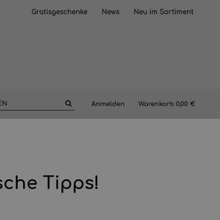
Gratisgeschenke
News
Neu im Sortiment
Anmelden
Warenkorb
0,00 €
sche Tipps!