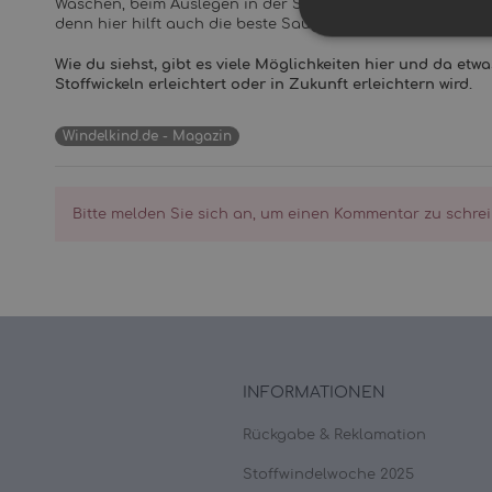
Waschen, beim Auslegen in der Sonne oder weil sie im Tro
denn hier hilft auch die beste Saugeinlage nicht mehr..
Wie du siehst, gibt es viele Möglichkeiten hier und da etw
Stoffwickeln erleichtert oder in Zukunft erleichtern wird.
Windelkind.de - Magazin
Bitte melden Sie sich an, um einen Kommentar zu schrei
INFORMATIONEN
Rückgabe & Reklamation
Stoffwindelwoche 2025