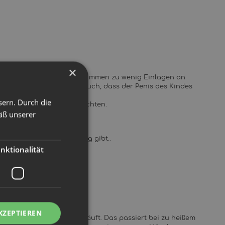
×
 mit einem Mal abgeben, kommen zu wenig Einlagen an
viel saugt. Wichtig ist auch, dass der Penis des Kindes
rd.
sern. Durch die
n und das Ergebnis beobachten.
äß unserer
d wo es keine Patentlösung gibt..
nktionalität
KZEPTIEREN
d und anschließend ausläuft. Das passiert bei zu heißem