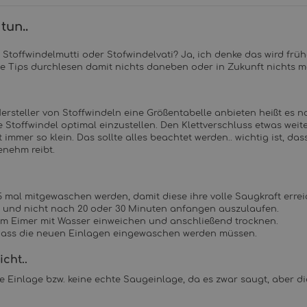
tun..
Stoffwindelmutti oder Stofwindelvati? Ja, ich denke das wird frü
de Tips durchlesen damit nichts daneben oder in Zukunft nichts 
 Hersteller von Stoffwindeln eine Größentabelle anbieten heißt es n
Stoffwindel optimal einzustellen. Den Klettverschluss etwas weite
immer so klein. Das sollte alles beachtet werden.. wichtig ist, das
enehm reibt.
5 mal mitgewaschen werden, damit diese ihre volle Saugkraft erre
en und nicht nach 20 oder 30 Minuten anfangen auszulaufen.
nem Eimer mit Wasser einweichen und anschließend trocknen.
, dass die neuen Einlagen eingewaschen werden müssen.
cht..
te Einlage bzw. keine echte Saugeinlage, da es zwar saugt, aber di