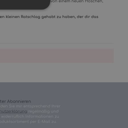
r hilft nur die Anschaffung von einem neuen Höschen,
inen kleinen Ratschlag gehabt zu haben, der dir das
ter Abonnieren
nden Sie mir entsprechend Ihrer
hutzerklärung
regelmäßig und
t widerruflich Informationen zu
oduktsortiment per E-Mail zu.