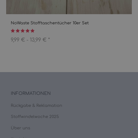
NoWaste Stofftaschentücher 10er Set
9,99 € -
13,99 €
*
INFORMATIONEN
Rückgabe & Reklamation
Stoffwindelwoche 2025
Über uns