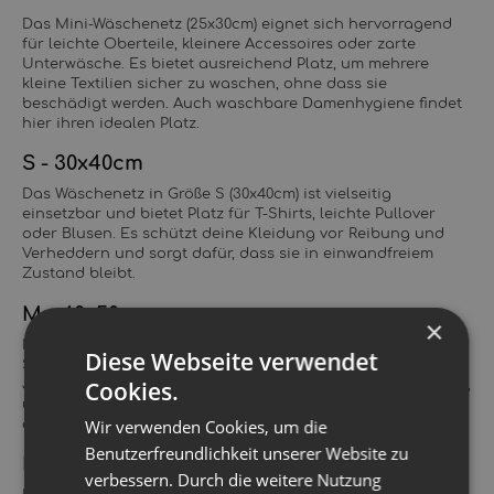
Das Mini-Wäschenetz (25x30cm) eignet sich hervorragend
für leichte Oberteile, kleinere Accessoires oder zarte
Unterwäsche. Es bietet ausreichend Platz, um mehrere
kleine Textilien sicher zu waschen, ohne dass sie
beschädigt werden. Auch waschbare Damenhygiene findet
hier ihren idealen Platz.
S - 30x40cm
Das Wäschenetz in Größe S (30x40cm) ist vielseitig
einsetzbar und bietet Platz für T-Shirts, leichte Pullover
oder Blusen. Es schützt deine Kleidung vor Reibung und
Verheddern und sorgt dafür, dass sie in einwandfreiem
Zustand bleibt.
M - 40x50cm
×
Das mittlere Wäschenetz (40x50cm) ist perfekt für
Diese Webseite verwendet
Stoffwindeln und größere Kleidungsstücke wie Hosen,
Cookies.
Jeans oder dickere Materialien. Es bietet ausreichend Platz,
um mehrere Artikel gleichzeitig zu waschen, ohne dass
Wir verwenden Cookies, um die
diese aneinander reiben.
Benutzerfreundlichkeit unserer Website zu
L - 50x60cm
verbessern. Durch die weitere Nutzung