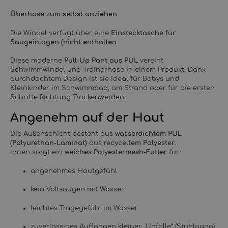
Überhose zum selbst anziehen
Die Windel verfügt über eine
Einstecktasche für
Saugeinlagen (nicht enthalten
Diese moderne
Pull-Up Pant aus PUL
vereint
Schwimmwindel und Trainerhose in einem Produkt. Dank
durchdachtem Design ist sie ideal für Babys und
Kleinkinder im Schwimmbad, am Strand oder für die ersten
Schritte Richtung Trockenwerden.
Angenehm auf der Haut
Die Außenschicht besteht aus
wasserdichtem PUL
(Polyurethan-Laminat)
aus
recyceltem Polyester
.
Innen sorgt ein
weiches Polyestermesh-Futter
für:
angenehmes Hautgefühl
kein Vollsaugen mit Wasser
leichtes Tragegefühl im Wasser
zuverlässiges Auffangen kleiner „Unfälle“ (Stuhlgang)