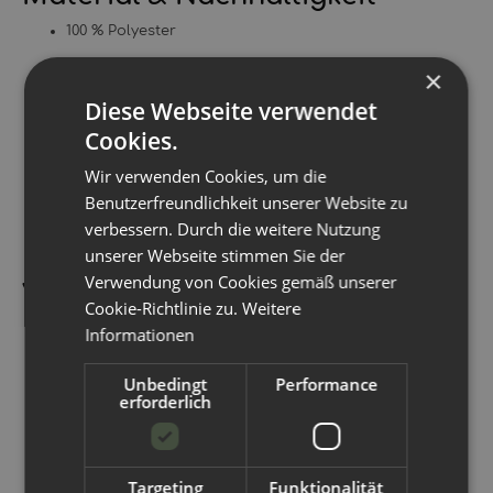
100 % Polyester
Außenschicht mit
Polyurethan-Laminat (PUL)
×
Diese Webseite verwendet
Hergestellt aus
recyceltem Polyester
Cookies.
Pflegehinweise
Wir verwenden Cookies, um die
Nach dem Baden mit klarem Wasser ausspülen (Chlor
Benutzerfreundlichkeit unserer Website zu
entfernen)
verbessern. Durch die weitere Nutzung
Waschbar bei
maximal 40°C
in der Waschmaschine
unserer Webseite stimmen Sie der
Verwendung von Cookies gemäß unserer
Vorteile auf einen Blick
Cookie-Richtlinie zu.
Weitere
Wasserdicht & leicht im Wasser
Informationen
Mitwachsend dank Druckknöpfen
Unbedingt
Performance
erforderlich
Elastische Seiten – ideal als Pull-Up
Auch als Trainer nutzbar
Targeting
Funktionalität
Nachhaltiges Material