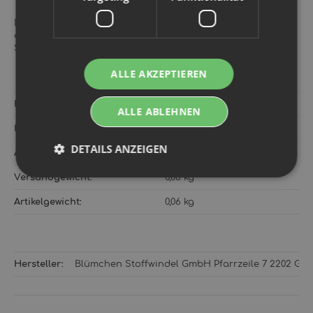
Diese Pull-Up Schwimmwindel ist die perfekte Kombination
aus Komfort, Funktionalität und Flexibilität – ideal für
Schwimmkurs, Urlaub oder die Sauberkeitsphase.
ALLE AKZEPTIEREN
Hersteller:
Blümchen
ALLE ABLEHNEN
Kategorie:
Trainerhöschen
DETAILS ANZEIGEN
Artikelnummer:
752449
Versandgewicht‍:
0,06 kg
Artikelgewicht‍:
0,06
kg
Hersteller:
Blümchen Stoffwindel GmbH Pfarrzeile 7 2202 Gro