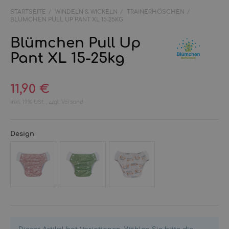
STARTSEITE
WINDELN & WICKELN
TRAINERHÖSCHEN
BLÜMCHEN PULL UP PANT XL 15-25KG
Blümchen Pull Up
Pant XL 15-25kg
11,90 €
inkl. 19% USt. , zzgl.
Versand
Design
Natural
Natural
Cozy
Rose
Moss
Lakeside