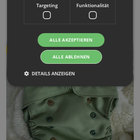
Targeting
Funktionalität
KUNDEN KAUFTEN DAZU FOLGENDE
ARTIKEL:
ALLE AKZEPTIEREN
BESTSELLER
ALLE ABLEHNEN
DETAILS ANZEIGEN