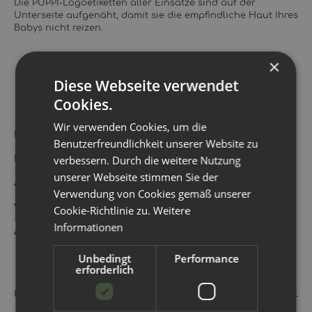
Die PUPPI-Logoetiketten aller Einsätze sind auf der
Unterseite aufgenäht, damit sie die empfindliche Haut Ihres
Babys nicht reizen.
×
Diese Webseite verwendet
Cookies.
Wir verwenden Cookies, um die
Hersteller:
Puppi
Benutzerfreundlichkeit unserer Website zu
verbessern. Durch die weitere Nutzung
Kategorie:
Einlagen/Prefolds
unserer Webseite stimmen Sie der
Artikelnummer:
752187
Verwendung von Cookies gemäß unserer
Versandgewicht‍:
0,03 kg
Cookie-Richtlinie zu.
Weitere
Informationen
Artikelgewicht‍:
0,03
kg
Unbedingt
Performance
erforderlich
Hersteller:
Puppi Sp. z o. o. 11-GO LISTOPADA 56 05-070 S