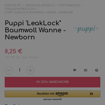
STARTSEITE
WINDELN & WICKELN
STOFFWINDELN
EINLAGEN/PREFOLDS
PUPPI 'LEAKLOCK" BAUMWOLL WANNE - NEWBORN
Puppi 'LeakLock"
Baumwoll Wanne -
Newborn
8,25 €
inkl. 19% USt. , zzgl.
Versand
Wunschzettel
Vergleichs
Fra
IN DEN WARENKORB