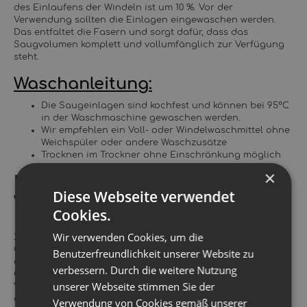
des Einlaufens der Windeln ist um 10 %. Vor der
Verwendung sollten die Einlagen eingewaschen werden.
Das entfaltet die Fasern und sorgt dafür, dass das
Saugvolumen komplett und vollumfänglich zur Verfügung
steht.
Waschanleitung:
Die Saugeinlagen sind kochfest und können bei 95°C
in der Waschmaschine gewaschen werden.
Wir empfehlen ein Voll- oder Windelwaschmittel ohne
Weichspüler oder andere Waschzusätze
Trocknen im Trockner ohne Einschränkung möglich
×
Unter welchen Bedingungen
Diese Webseite verwendet
werden die Saugeinlagen und
Cookies.
Booster von XKKO hergestellt?
Wir verwenden Cookies, um die
XKKO Organic BIO-Baumwolle mit GOTS-Zertifikat (Global
Organic Textile Standard) wird ohne Einsatz von
Benutzerfreundlichkeit unserer Website zu
chemischen Spritzmitteln unter Nutzung der natürlichen
verbessern. Durch die weitere Nutzung
Gesetzmäßigkeiten angebaut. Natürliche biologische
unserer Webseite stimmen Sie der
Vielfalt, Fruchtwechsel und Düngen mit Kompost erhalten
den Boden gesund und voller Nährstoffe. Anstatt
Verwendung von Cookies gemäß unserer