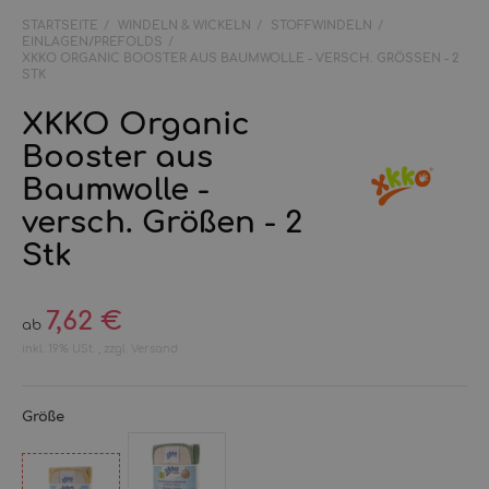
STARTSEITE
WINDELN & WICKELN
STOFFWINDELN
EINLAGEN/PREFOLDS
XKKO ORGANIC BOOSTER AUS BAUMWOLLE - VERSCH. GRÖSSEN - 2 S
TK
XKKO Organic
Booster aus
Baumwolle -
versch. Größen - 2
Stk
7,62 €
ab
inkl. 19% USt. , zzgl.
Versand
Größe