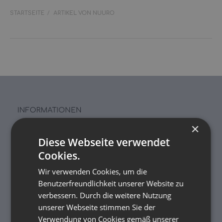
STARTSEITE
ARTIKEL VON NUURO
INFORMATIONEN
×
Rückgabe & Reklamation
Diese Webseite verwendet
Stoffwindelwoche 2025
Cookies.
Über uns
Wir verwenden Cookies, um die
Benutzerfreundlichkeit unserer Website zu
Kontakt
verbessern. Durch die weitere Nutzung
Zahlung
unserer Webseite stimmen Sie der
Verwendung von Cookies gemäß unserer
Versandinformationen