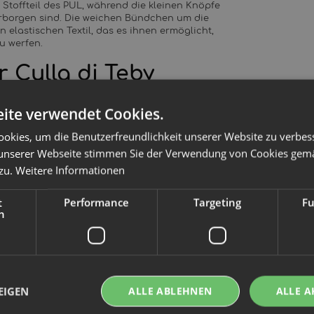
 Stoffteil des PUL, während die kleinen Knöpfe
erborgen sind. Die weichen Bündchen um die
 elastischen Textil, das es ihnen ermöglicht,
u werfen.
r Culla di Teby
ite verwendet Cookies.
auffängt und hält. Ausschließlich aus OEKO
okies, um die Benutzerfreundlichkeit unserer Website zu verbes
unserer Webseite stimmen Sie der Verwendung von Cookies gem
r atmungsaktiven Membran, welche
 zu.
Weitere Informationen
sorgt für ein ausgeglichenes Hautklima und
t
Performance
Targeting
Fu
l gewaschen?
h
e aus Baumwoll-Jersey gelöst.
EIGEN
ALLE ABLEHNEN
ALLE A