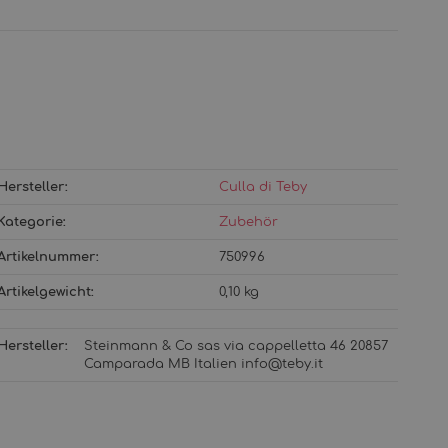
Hersteller:
Culla di Teby
Kategorie:
Zubehör
Artikelnummer:
750996
Artikelgewicht‍:
0,10
kg
Hersteller:
Steinmann & Co sas via cappelletta 46 20857
Camparada MB Italien info@teby.it