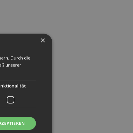
×
sern. Durch die
äß unserer
nktionalität
KZEPTIEREN