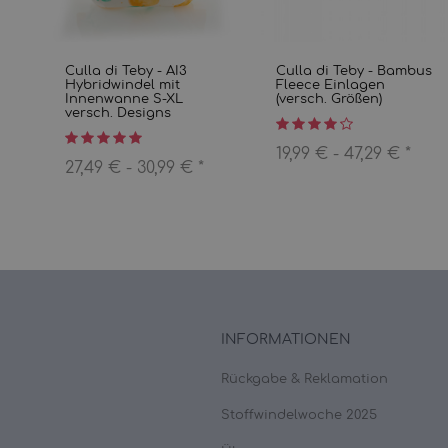
Culla di Teby - AI3
Culla di Teby - Bambus
Hybridwindel mit
Fleece Einlagen
Innenwanne S-XL
(versch. Größen)
versch. Designs
19,99 € -
47,29 €
*
27,49 € -
30,99 €
*
INFORMATIONEN
Rückgabe & Reklamation
Stoffwindelwoche 2025