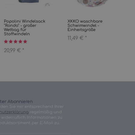
Popolini Windelsack
XKKO waschbare
"Rondo" - großer
Schwimwindel -
Wetbag für
Einheitsgröße
Stoffwindeln
11,49 €
*
20,99 €
*
ter Abonnieren
nden Sie mir entsprechend Ihrer
hutzerklärung
regelmäßig und
t widerruflich Informationen zu
oduktsortiment per E-Mail zu.