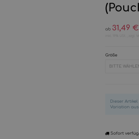
(Pouc
31,49 €
ab
inkl. 19% USt. , zzgl.
V
Größe
BITTE WÄHLEN
Dieser Artike
Variation aus
Sofort verfü