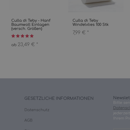
Culla di Teby - Hanf
Culla di Teby
Baumwoll Einlagen
Windelvlies 100 Stk
(versch. Größen)
7,99 €
*
23,49 €
*
ab
Newslet
GESETZLICHE INFORMATIONEN
Bitte se
Datensc
Datenschutz
jederzei
Ihrem Pr
AGB
E-