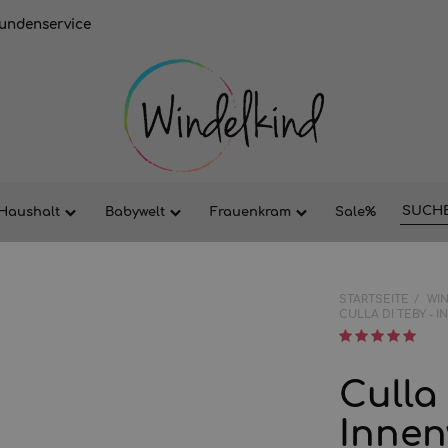
undenservice
Haushalt
Babywelt
Frauenkram
Sale%
STARTSEITE
WI
CULLA DI TEBY - 
Culla 
Inne