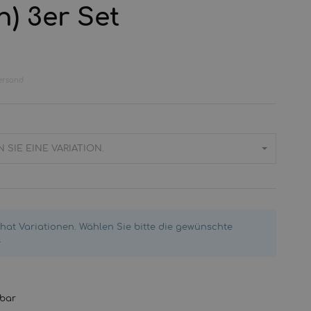
h) 3er Set
ersand
 SIE EINE VARIATION.
l hat Variationen. Wählen Sie bitte die gewünschte
.
gbar