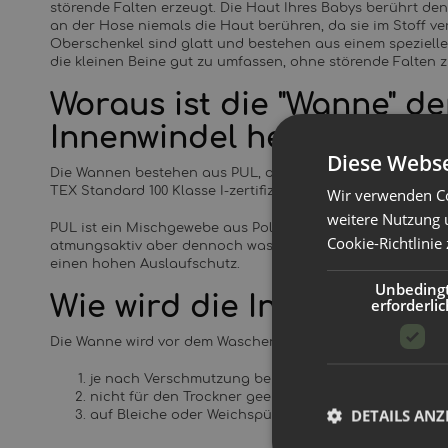
störende Falten erzeugt. Die Haut Ihres Babys berührt den
an der Hose niemals die Haut berühren, da sie im Stoff v
Oberschenkel sind glatt und bestehen aus einem speziellen
die kleinen Beine gut zu umfassen, ohne störende Falten z
Woraus ist die "Wanne" de
Innenwindel hergestellt:
Diese Webse
Die Wannen bestehen aus PUL, der Urin und Stuhl sicher 
TEX Standard 100 Klasse I-zertifizierten Stoffen hergestellt.
Wir verwenden Co
weitere Nutzung 
PUL ist ein Mischgewebe aus Polyester, gepaart mit eine
Cookie-Richtlinie
atmungsaktiv aber dennoch wasserundurchlässig ist. Das 
einen hohen Auslaufschutz.
Unbeding
Wie wird die Innenwinde
erforderlic
Die Wanne wird vor dem Waschen einfach von der Überhos
je nach Verschmutzung bei 40-60°C waschen
nicht für den Trockner geeignet
DETAILS ANZ
auf Bleiche oder Weichspüler bitte verzichten!