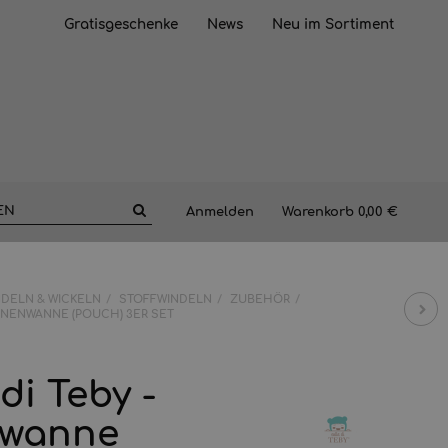
Gratisgeschenke
News
Neu im Sortiment
Anmelden
Warenkorb
0,00 €
NDELN & WICKELN
STOFFWINDELN
ZUBEHÖR
INNENWANNE (POUCH) 3ER SET
di Teby -
nwanne