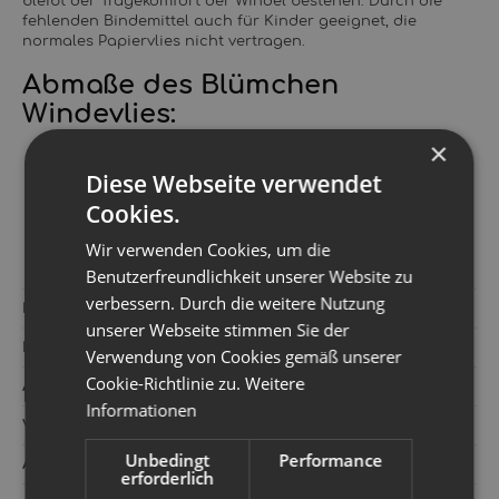
bleibt der Tragekomfort der Windel bestehen. Durch die
fehlenden Bindemittel auch für Kinder geeignet, die
normales Papiervlies nicht vertragen.
Abmaße des Blümchen
Windevlies:
×
Rolle mit 100 Stück
Blattgröße: ca. 14x28cm - sehr praktisch, braucht in
Diese Webseite verwendet
der Breite nicht gefaltet werden.
Cookies.
Wir verwenden Cookies, um die
Benutzerfreundlichkeit unserer Website zu
verbessern. Durch die weitere Nutzung
Hersteller:
Blümchen
unserer Webseite stimmen Sie der
Kategorie:
Zubehör
Verwendung von Cookies gemäß unserer
Cookie-Richtlinie zu.
Weitere
Artikelnummer:
750954
Informationen
Versandgewicht‍:
0,18 kg
Unbedingt
Performance
Artikelgewicht‍:
0,18
kg
erforderlich