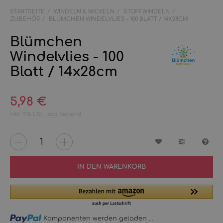
STARTSEITE
WINDELN & WICKELN
STOFFWINDELN
ZUBEHÖR
BLÜMCHEN WINDELVLIES - 100 BLATT / 14X28CM
Blümchen
Windelvlies - 100
Blatt / 14x28cm
5,98 €
inkl. 19% USt. , zzgl.
Versand
Wunschzettel
Vergleichs
Fra
IN DEN WARENKORB
Loading...
Komponenten werden geladen ...