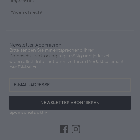
Impressum
Widerrufsrecht
Newsletter Abonnieren
Bitte senden Sie mir entsprechend Ihrer
Datenschutzerklärung
regelmäßig und jederzeit
widerruflich Informationen zu Ihrem Produktsortiment
per E-Mail zu.
E-
Mail-
Adresse
NEWSLETTER
ABONNIEREN
Spamschutz aktiv