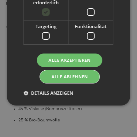
erforderlich
langlebig.
Größe
Targeting
Funktionalität
Maße:
30 cm x 15 cm
– passend für alle gängigen
Stoffwindeln
Einfach einlegbar und sofort einsatzbereit
ALLE AKZEPTIEREN
Material
ALLE ABLEHNEN
100 % Polyester (mit Polyurethan-Beschichtung)
DETAILS ANZEIGEN
30 % Leinen
45 % Viskose (Bambuszellfaser)
25 % Bio-Baumwolle