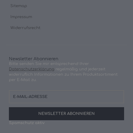
Sitemap
Impressum
Widerrufsrecht
Newsletter Abonnieren
Bitte senden Sie mir entsprechend Ihrer
Datenschutzerklärung
regelmäßig und jederzeit
widerruflich Informationen zu Ihrem Produktsortiment
per E-Mail zu.
E-
Mail-
Adresse
NEWSLETTER
ABONNIEREN
Spamschutz aktiv