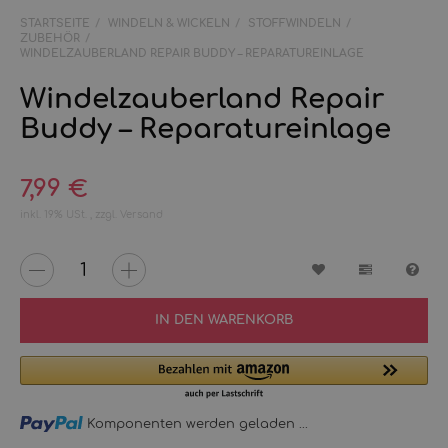
STARTSEITE
WINDELN & WICKELN
STOFFWINDELN
ZUBEHÖR
WINDELZAUBERLAND REPAIR BUDDY – REPARATUREINLAGE
Windelzauberland Repair
Buddy – Reparatureinlage
7,99 €
inkl. 19% USt. , zzgl.
Versand
Wunschzettel
Vergleichs
Fra
IN DEN WARENKORB
Loading...
Komponenten werden geladen ...