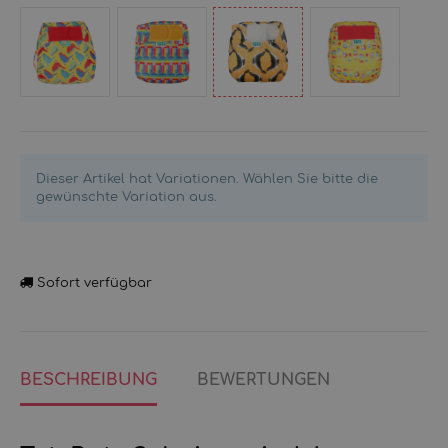
Puffling
Jelly
Stars
Venus
Paddle
Fish
Shells
Yellow
Hit
Dive
Lollibots
Parrot
the
Dieser Artikel hat Variationen. Wählen Sie bitte die
Hut
gewünschte Variation aus.
Sofort verfügbar
BESCHREIBUNG
BEWERTUNGEN