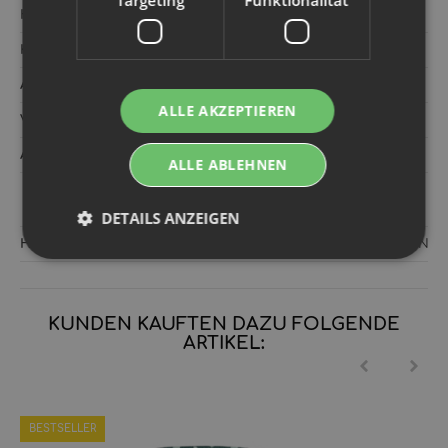
Targeting
Funktionalität
Hersteller:
TotsBots
Kategorie:
Schwimmwindeln
Artikelnummer:
751216
ALLE AKZEPTIEREN
Versandgewicht‍:
0,04 kg
Artikelgewicht‍:
0,04
kg
ALLE ABLEHNEN
DETAILS ANZEIGEN
Hersteller:
Calo Care Nudepark 126 6702 DX Wageningen Nie
KUNDEN KAUFTEN DAZU FOLGENDE
ARTIKEL:
BESTSELLER