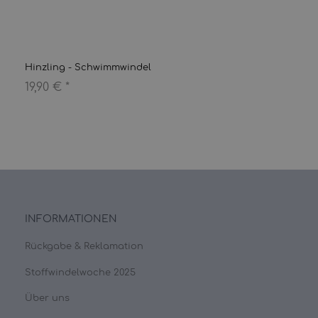
Hinzling - Schwimmwindel
19,90 €
*
INFORMATIONEN
Rückgabe & Reklamation
Stoffwindelwoche 2025
Über uns