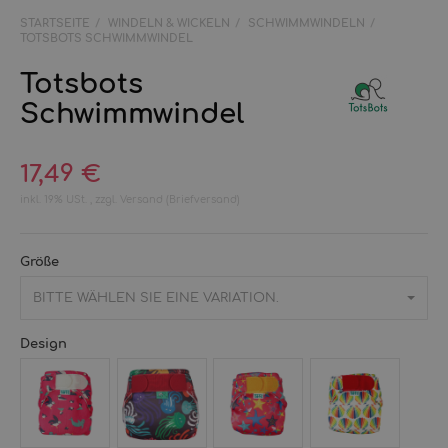
STARTSEITE
WINDELN & WICKELN
SCHWIMMWINDELN
TOTSBOTS SCHWIMMWINDEL
Totsbots
Schwimmwindel
17,49 €
inkl. 19% USt. , zzgl.
Versand
(Briefversand)
Größe
BITTE WÄHLEN SIE EINE VARIATION.
Design