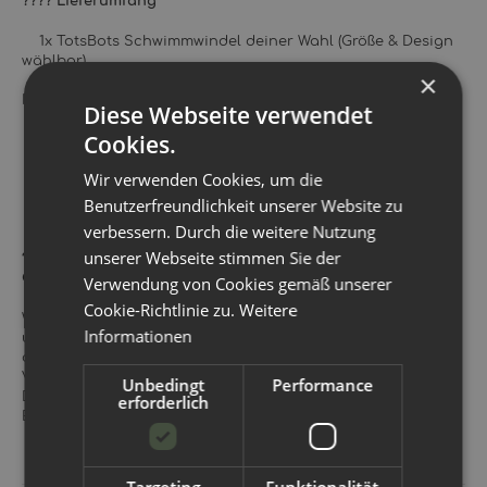
???? Lieferumfang
1x TotsBots Schwimmwindel deiner Wahl (Größe & Design
wählbar)
×
Materialzusammensetzung:
Diese Webseite verwendet
Cookies.
Außenmaterial: 100% recyceltes Polyester (rPET)
Wir verwenden Cookies, um die
Innenmaterial: 100% Polyester (Microfleece)
Benutzerfreundlichkeit unserer Website zu
verbessern. Durch die weitere Nutzung
unserer Webseite stimmen Sie der
???? Fazit: TotsBots Schwimmwindeln – Badespaß mit gutem
Gewissen
Verwendung von Cookies gemäß unserer
Cookie-Richtlinie zu.
Weitere
Wenn du auf der Suche nach einer bequemen, sicheren
Informationen
und nachhaltigen Schwimmwindel für dein Baby bist, liegst
du mit TotsBots genau richtig. Die hochwertige
Verarbeitung, umweltfreundliche Materialien und süßen
Unbedingt
Performance
Designs machen diese Badewindel zur perfekten Wahl für
erforderlich
Eltern, die auf Komfort und Umweltbewusstsein setzen.