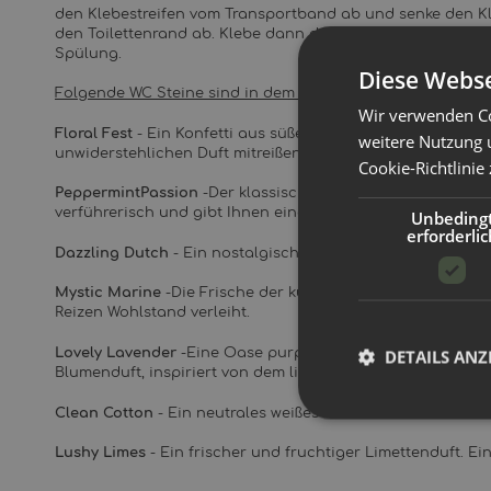
den Klebestreifen vom Transportband ab und senke den Kl
den Toilettenrand ab. Klebe dann den Streifen auf den Rand
Spülung.
Diese Webse
Folgende WC Steine sind in dem Set enthalten:
Wir verwenden Co
Floral Fest
- Ein Konfetti aus süßen Blumen! Lassen Sie si
weitere Nutzung 
unwiderstehlichen Duft mitreißen.
Cookie-Richtlinie
PeppermintPassion
-Der klassische Pfefferminzduft, aber 
verführerisch und gibt Ihnen einen echten Schub!
Unbeding
erforderlic
Dazzling Dutch
- Ein nostalgischer Duft von niederländi
Mystic Marine
-Die Frische der kühlen, offenen Ozeane und
Reizen Wohlstand verleiht.
DETAILS ANZ
Lovely Lavender
-Eine Oase purpurroter Blumenfelder erwar
Blumenduft, inspiriert von dem lieblichen Lavendel.
Clean Cotton
- Ein neutrales weißes Band mit dem herrlic
Lushy Limes
- Ein frischer und fruchtiger Limettenduft. Ei