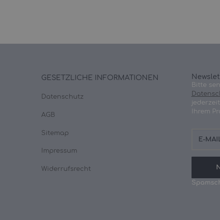
Newslet
GESETZLICHE INFORMATIONEN
Bitte se
Datensc
Datenschutz
jederzei
Ihrem Pr
AGB
E-
Sitemap
Mail-
Adresse
Impressum
Widerrufsrecht
Spamsch