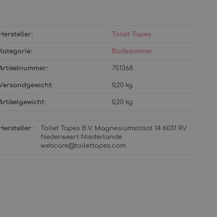
Hersteller:
Toilet Tapes
Kategorie:
Badezimmer
Artikelnummer:
751368
Versandgewicht‍:
0,20 kg
Artikelgewicht‍:
0,20
kg
Hersteller:
Toilet Tapes B.V. Magnesiumstraat 14 6031 RV
Nederweert Niederlande
webcare@toilettapes.com