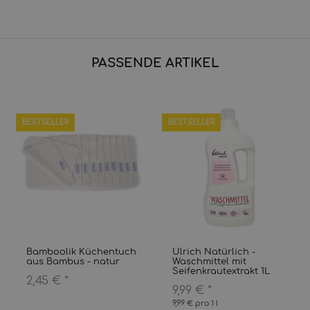
PASSENDE ARTIKEL
BESTSELLER
BESTSELLER
Bamboolik Küchentuch
Ulrich Natürlich -
aus Bambus - natur
Waschmittel mit
Seifenkrautextrakt 1L
2,45 €
*
9,99 €
*
9,99 € pro 1 l