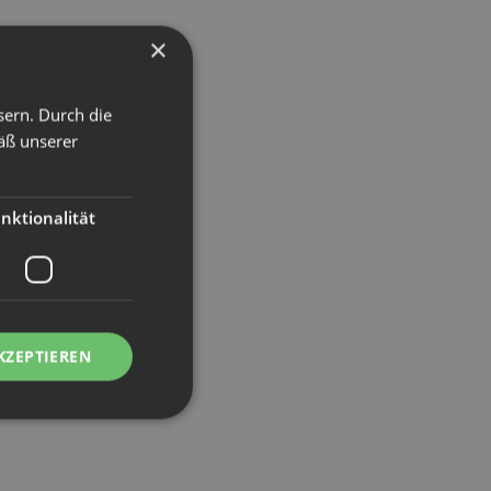
×
sern. Durch die
äß unserer
nktionalität
KZEPTIEREN