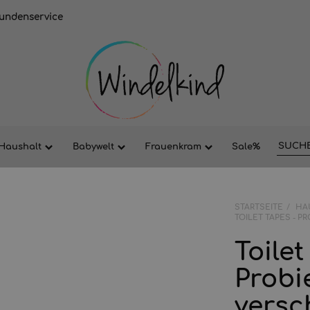
undenservice
Haushalt
Babywelt
Frauenkram
Sale%
STARTSEITE
HA
TOILET TAPES - P
Toilet
Probie
versc