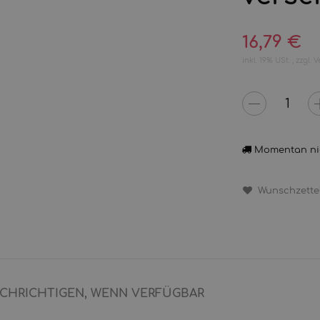
16,79 €
inkl. 19% USt. , zzgl.
V
Momentan ni
Wunschzette
CHRICHTIGEN, WENN VERFÜGBAR