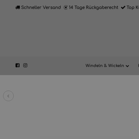
Schneller Versand
14 Tage Rückgaberecht
Top K
Windeln & Wickeln