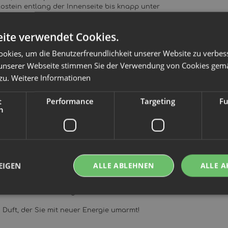
ostein entlang der Innenseite bis knapp unter
 und das Toilet Tape ist bereit für die
ite verwendet Cookies.
okies, um die Benutzerfreundlichkeit unserer Website zu verbes
ch von diesem fröhlichen, farbenfrohen und
unserer Webseite stimmen Sie der Verwendung von Cookies gem
 zu.
Weitere Informationen
mit einem Twist, macht diesen Duft sehr
t
Performance
Targeting
Fu
h
schem Boden!
 Eiskristalle. Ein Duft, der seinen mystischen
EIGEN
ALLE ABLEHNEN
ALLE A
tet Sie in diesem subtilen, reichhaltigen
h frischen Duft frisch gewaschener Baumwolle.
n Duft, der Sie mit neuer Energie umarmt!