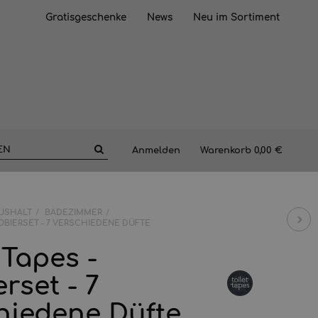
Gratisgeschenke
News
Neu im Sortiment
Anmelden
Warenkorb
0,00 €
USHALT
BADEZIMMER
ROBIERSET - 7 VERSCHIEDENE DÜFTE
 Tapes -
rset - 7
hiedene Düfte