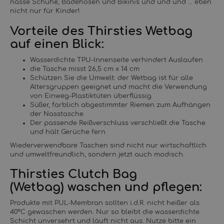
nasse Schuhe, Badehosen und Bikinis und und und … eben
nicht nur für Kinder!
Vorteile des Thirsties Wetbag
auf einen Blick:
Wasserdichte TPU-Innenseite verhindert Auslaufen
die Tasche misst 26,5 cm x 14 cm
Schützen Sie die Umwelt: der Wetbag ist für alle
Altersgruppen geeignet und macht die Verwendung
von Einweg-Plastiktüten überflüssig
Süßer, farblich abgestimmter Riemen zum Aufhängen
der Nasstasche
Der passende Reißverschluss verschließt die Tasche
und hält Gerüche fern
Wiederverwendbare Taschen sind nicht nur wirtschaftlich
und umweltfreundlich, sondern jetzt auch modisch.
Thirsties Clutch Bag
(Wetbag) waschen und pflegen:
Produkte mit PUL-Membran sollten i.d.R. nicht heißer als
40°C gewaschen werden. Nur so bleibt die wasserdichte
Schicht unversehrt und läuft nicht aus. Nutze bitte ein