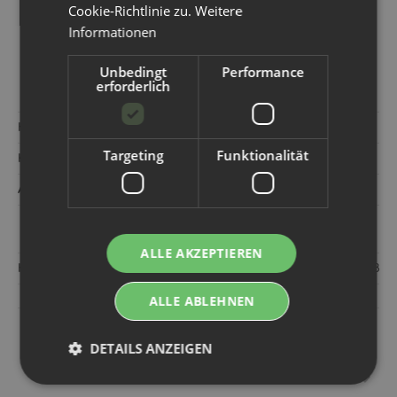
Cookie-Richtlinie zu.
Weitere
Informationen
Unbedingt
Performance
erforderlich
Hersteller:
Thirsties
Targeting
Funktionalität
Kategorie:
Sale%
Artikelnummer:
751419-003
ALLE AKZEPTIEREN
Hersteller:
Thirsties Merrill Inc Skyway Dr Unit C 1567 CO 
ALLE ABLEHNEN
KUNDEN KAUFTEN DAZU FOLGENDE
DETAILS ANZEIGEN
ARTIKEL: