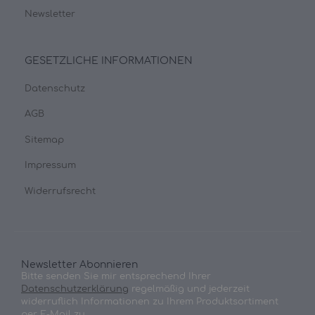
Newsletter
GESETZLICHE INFORMATIONEN
Datenschutz
AGB
Sitemap
Impressum
Widerrufsrecht
Newsletter Abonnieren
Bitte senden Sie mir entsprechend Ihrer
Datenschutzerklärung
regelmäßig und jederzeit
widerruflich Informationen zu Ihrem Produktsortiment
per E-Mail zu.