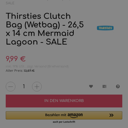
SALE
Thirsties Clutch
Bag (Wetbag) - 26,5
x 14 cm Mermaid
Lagoon - SALE
9,99 €
inkl. 19% USt. , zzgl.
Versand
(Briefversand)
Alter Preis:
13,89 €
Wunschzettel
Vergleichs
Fra
IN DEN WARENKORB