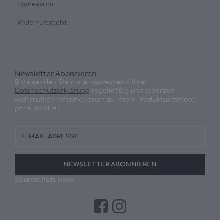
Impressum
Widerrufsrecht
Newsletter Abonnieren
Bitte senden Sie mir entsprechend Ihrer
Datenschutzerklärung
regelmäßig und jederzeit
widerruflich Informationen zu Ihrem Produktsortiment
per E-Mail zu.
E-
Mail-
Adresse
NEWSLETTER
ABONNIEREN
Spamschutz aktiv