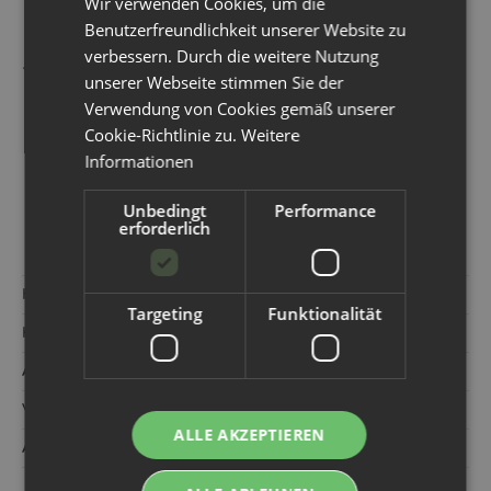
Wir verwenden Cookies, um die
Benutzerfreundlichkeit unserer Website zu
Material der waschbaren
verbessern. Durch die weitere Nutzung
Slipeinlagen:
unserer Webseite stimmen Sie der
Außenschicht: PUL (wasserdicht)
Verwendung von Cookies gemäß unserer
Innere Schicht am Körper: Bambus
Cookie-Richtlinie zu.
Weitere
80% Bambus, 20% Polyester
Informationen
Unbedingt
Performance
erforderlich
Hersteller:
Hypf
Targeting
Funktionalität
Kategorie:
Slipeinlagen/Tampons
Artikelnummer:
752266
Versandgewicht‍:
0,02 kg
ALLE AKZEPTIEREN
Artikelgewicht‍:
0,02
kg