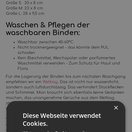
Größe S: 20 x 8 cm
Größe M: 23 x 8 cm
Größe L: 28 x 9,5 cm
Waschen & Pflegen der
waschbaren Binden:
Waschbar zwischen 40-60°C
Nicht trocknergeeignet - das könnte dem PUL
schaden
Kein Bleichmittel, Weichspüler oder parfümiertes
Waschmittel verwenden - Zum Schutz für Haut und
Flora
Für die Lagerung der Binden bis zum nächsten Waschgang
empfehlen wir ein
Wetbag.
Das ist nicht nur wasserdicht,
sondern auch luftdurchlässig. Das verhindert Stockflecken
und Schimmel. Man braucht sich ebenfalls keine Gedanken
machen, das unangenehme Gerüche aus dem Wetbag
steigen könnten. Solange es verschlossen ist, kann das
×
nicht passieren.
Diese Webseite verwendet
Wir empfehlen die Einlagen mit dem
Reinigungspulver
Cookies.
einzuweichen und anschließend in die 60° Wäsche
dazuzugeben.