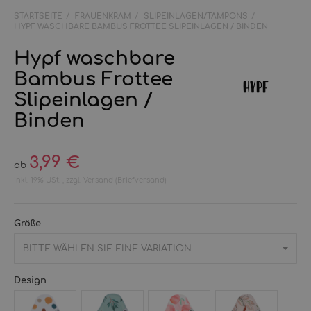
STARTSEITE
FRAUENKRAM
SLIPEINLAGEN/TAMPONS
HYPF WASCHBARE BAMBUS FROTTEE SLIPEINLAGEN / BINDEN
Hypf waschbare
Bambus Frottee
Slipeinlagen /
Binden
3,99 €
ab
inkl. 19% USt. , zzgl.
Versand
(Briefversand)
Größe
BITTE WÄHLEN SIE EINE VARIATION.
Design