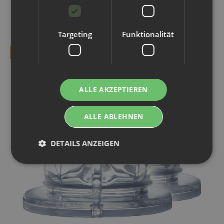
KUNDEN KAUFTEN DAZU FOLGENDE
ARTIKEL:
Targeting
Funktionalität
TOP BEWERTET
ALLE AKZEPTIEREN
ALLE ABLEHNEN
DETAILS ANZEIGEN