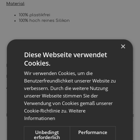
Material
:
100% plastikfrei
100% hoch reines Silikon
×
Diese Webseite verwendet
Cookies.
Hersteller:
Pura
Wir verwenden Cookies, um die
Kategorie:
Trinkflaschen
Benutzerfreundlichkeit unserer Website zu
verbessern. Durch die weitere Nutzung
Artikelnummer:
751998
unserer Webseite stimmen Sie der
Verwendung von Cookies gemäß unserer
Cookie-Richtlinie zu.
Weitere
Hersteller:
Pura Stainless LLC Pura Stainless 735 State Stre
Informationen
Unbedingt
Performance
erforderlich