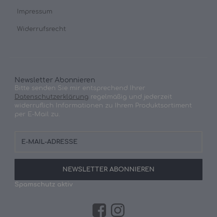
Impressum
Widerrufsrecht
Newsletter Abonnieren
Bitte senden Sie mir entsprechend Ihrer
Datenschutzerklärung
regelmäßig und jederzeit
widerruflich Informationen zu Ihrem Produktsortiment
per E-Mail zu.
E-
Mail-
Adresse
NEWSLETTER
ABONNIEREN
Spamschutz aktiv