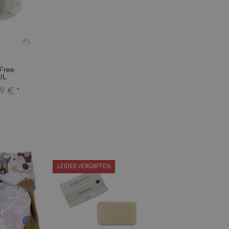
Free
UL
99 €
*
LEIDER VERGRIFFEN