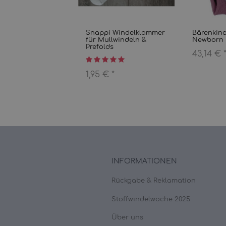
Snappi Windelklammer
Bärenkind
für Mullwindeln &
Newborn b
Prefolds
43,14 €
1,95 €
*
INFORMATIONEN
Rückgabe & Reklamation
Stoffwindelwoche 2025
Über uns