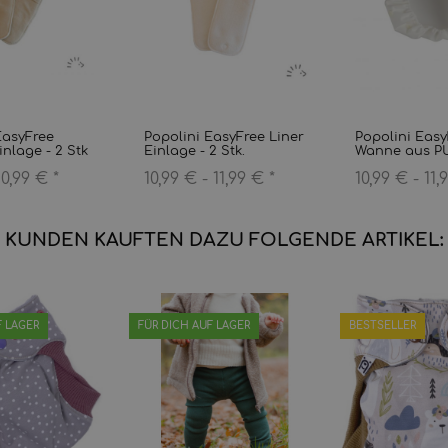
EasyFree
Popolini EasyFree Liner
Popolini Easy
nlage - 2 Stk
Einlage - 2 Stk.
Wanne aus P
10,99 €
*
10,99 € -
11,99 €
*
10,99 € -
11,
KUNDEN KAUFTEN DAZU FOLGENDE ARTIKEL:
F LAGER
FÜR DICH AUF LAGER
BESTSELLER