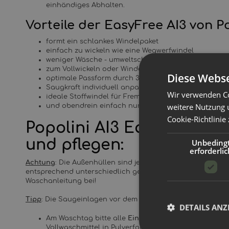
einhändiges Abhalten.
Vorteile der EasyFree AI3 von Po
formt ein schlankes Windelpaket
einfach zu wickeln wie eine Wegwerfwindel
weniger Wäsche - umweltschonender
zum Vollwickeln oder Windelfrei
Diese Webse
optimale Passform durch 3 verfügbare Größen
Saugkraft individuell anpassbar
Wir verwenden Co
ideale Stoffwindel für Fremdbetreuung, Krippe etc.
weitere Nutzung 
und obendrein einfach nur schön!
Cookie-Richtlinie
Popolini AI3 Easy Free S
und pflegen:
Unbeding
erforderlic
Achtung
: Die Außenhüllen sind je nach Farbe aus verschi
entsprechend unterschiedlich gewaschen werden. Zu jeder 
Waschanleitung bei!
Tipp
: Die Saugeinlagen vor dem ersten Gebrauch 1-3 Mal w
DETAILS ANZ
Am Waschtag bitte alle
Einlagen
aus der Windel ent
Vollwaschmittel in Pulverform oder eine Windelwas