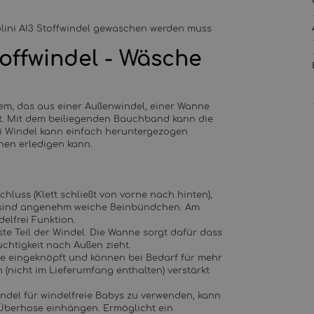
olini AI3 Stoffwindel gewaschen werden muss
toffwindel - Wäsche
system, das aus einer Außenwindel, einer Wanne
ht. Mit dem beiliegenden Bauchband kann die
ni Windel kann einfach heruntergezogen
hen erledigen kann.
luss (Klett schließt von vorne nach hinten),
en sind angenehm weiche Beinbündchen. Am
elfrei Funktion.
ste Teil der Windel. Die Wanne sorgt dafür dass
uchtigkeit nach Außen zieht.
e eingeknöpft und können bei Bedarf für mehr
(nicht im Lieferumfang enthalten) verstärkt
ndel für windelfreie Babys zu verwenden, kann
Überhose einhängen. Ermöglicht ein