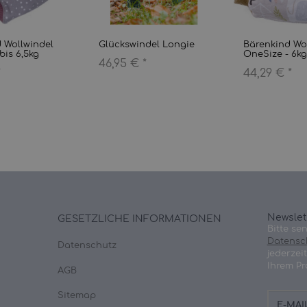
 Wollwindel
Glückswindel Longie
Bärenkind Wo
is 6,5kg
OneSize - 6kg
46,95 €
*
*
44,29 €
*
Newslet
GESETZLICHE INFORMATIONEN
Bitte se
Datensc
Datenschutz
jederzei
Ihrem Pr
AGB
E-
Sitemap
Mail-