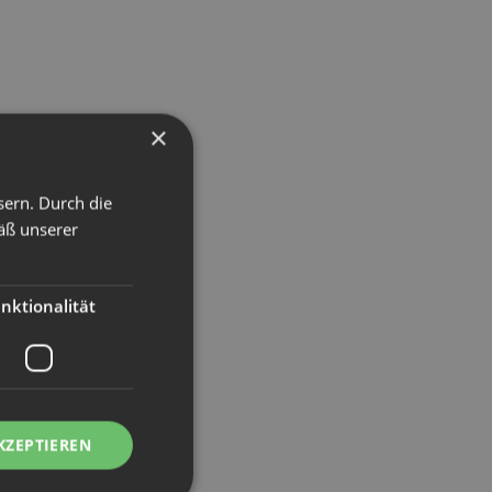
×
sern. Durch die
äß unserer
nktionalität
KZEPTIEREN