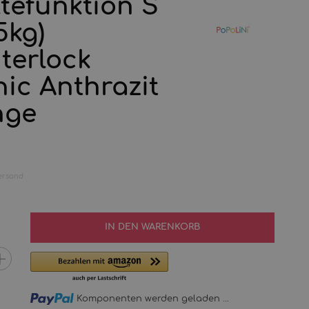
tefunktion S
 5kg)
nterlock
ic Anthrazit
nge
ersand
IN DEN WARENKORB
Loading...
Komponenten werden geladen ...