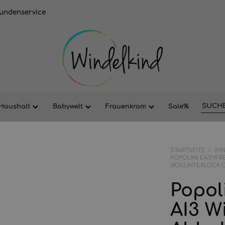
undenservice
Haushalt
Babywelt
Frauenkram
Sale%
STARTSEITE
WI
POPOLINI EASYFRE
WOLLINTERLOCK 
Popol
AI3 Wi