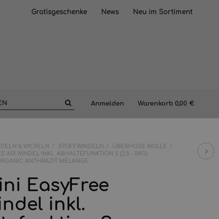
Gratisgeschenke
News
Neu im Sortiment
Anmelden
Warenkorb
0,00 €
NDELN & WICKELN
STOFFWINDELN
ÜBERHOSE WOLLE
E AI3 WINDEL INKL. ABHALTEFUNKTION S (2,5 - 5KG)
ORGANIC ANTHRAZIT MÉLANGE
ini EasyFree
ndel inkl.