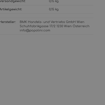
Versandgewicht‍:
0,15 kg
Artikelgewicht‍:
0,15
kg
Hersteller:
BMK Handels- und Vertriebs GmbH Wien
Schuhfabrikgasse 17/2 1230 Wien Österreich
info@popolini.com