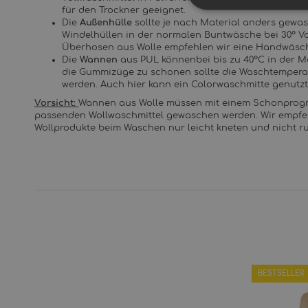
für den Trockner geeignet.
Die
Außenhülle
sollte je nach Material anders gewa
Windelhüllen in der normalen Buntwäsche bei 30° V
Überhosen aus Wolle empfehlen wir eine Handwäsch
Die
Wannen
aus PUL könnenbei bis zu 40°C in der 
die Gummizüge zu schonen sollte die Waschtemperat
werden. Auch hier kann ein Colorwaschmitte genutzt
Vorsicht:
Wannen aus Wolle müssen mit einem Schonprogr
passenden Wollwaschmittel gewaschen werden. Wir empfeh
Wollprodukte beim Waschen nur leicht kneten und nicht r
BESTSELLER