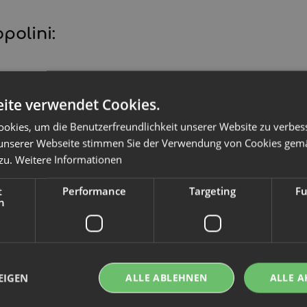
polini:
ite verwendet Cookies.
okies, um die Benutzerfreundlichkeit unserer Website zu verbes
unserer Webseite stimmen Sie der Verwendung von Cookies gem
 zu.
Weitere Informationen
toffwindel waschen
t
Performance
Targeting
Fu
h
edenen Materialen gefertigt und sollten dem
Popolini AI3 Stoffwindel liegt eine passende
aschen um die Saugkraft zu aktivieren!
EIGEN
ALLE ABLEHNEN
ALLE A
nehmen. Diese können bei 60°C mit einem
chmitte gewaschen werden und sind ebenfalls