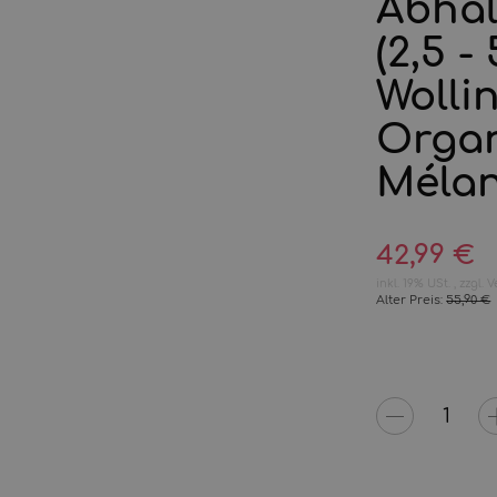
Abhal
(2,5 -
Wolli
Organ
Méla
42,99 €
inkl. 19% USt. , zzgl.
V
Alter Preis:
55,90 €