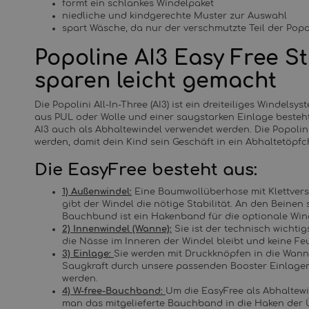
formt ein schlankes Windelpaket
niedliche und kindgerechte Muster zur Auswahl
spart Wäsche, da nur der verschmutzte Teil der Pop
Popoline AI3 Easy Free S
sparen leicht gemacht
Die Popolini All-In-Three (AI3) ist ein dreiteiliges Windel
aus PUL oder Wolle und einer saugstarken Einlage beste
AI3 auch als Abhaltewindel verwendet werden. Die Popoli
werden, damit dein Kind sein Geschäft in ein Abhaltetöpfc
Die EasyFree besteht aus:
1) Außenwindel:
Eine Baumwollüberhose mit Klettversch
gibt der Windel die nötige Stabilität. An den Bein
Bauchbund ist ein Hakenband für die optionale Wind
2) Innenwindel (Wanne):
Sie ist der technisch wichtig
die Nässe im Inneren der Windel bleibt und keine Fe
3) Einlage:
Sie werden mit Druckknöpfen in die Wann
Saugkraft durch unsere passenden Booster Einlagen 
werden.
4) W-free-Bauchband:
Um die EasyFree als Abhaltewi
man das mitgelieferte Bauchband in die Haken der 