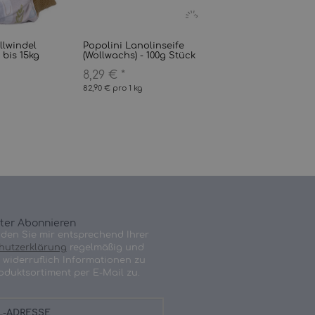
llwindel
Popolini Lanolinseife
 bis 15kg
(Wollwachs) - 100g Stück
8,29 €
*
82,90 € pro 1 kg
ter Abonnieren
nden Sie mir entsprechend Ihrer
hutzerklärung
regelmäßig und
t widerruflich Informationen zu
oduktsortiment per E-Mail zu.