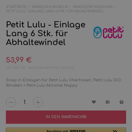
STARTSEITE
WINDELN & WICKELN
WINDELFREI KLEIDUNG
PETIT LULU - EINLAGE LANG 6 STK. FÜR ABHALTEWINDEL
Petit Lulu - Einlage
Lang 6 Stk. für
Abhaltewindel
53,99 €
inkl. 19% USt. ,
Versandkostenfreie Lieferung
Snap in Einlagen für Petit Lulu Überhosen, Petit Lulu SIO
Windeln + Petit Lulu Minimal Nappy
Wunschzettel
Vergleichs
Fra
IN DEN WARENKORB