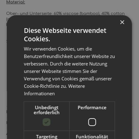
Material:
Ober- und Unterseite: 60% viscose (bamboo), 40% cotton
(organic)
×
Füllung: 80% cotton, 20% Polyester
Diese Webseite verwendet
Cookies.
Sie erhalten 6 Einlagen.
Wir verwenden Cookies, um die
Benutzerfreundlichkeit unserer Website zu
verbessern. Durch die weitere Nutzung
unserer Webseite stimmen Sie der
Verwendung von Cookies gemäß unserer
Cookie-Richtlinie zu.
Weitere
Informationen
Unbedingt
Performance
erforderlich
Hersteller:
Petit Lulu
Kategorie:
Windelfrei Kleidung
Artikelnummer:
751043
Targeting
Funktionalität