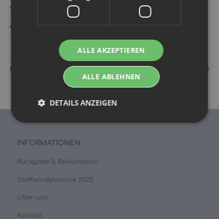
Versandgewicht‍:
0,38 kg
Artikelgewicht‍:
0,38
kg
ALLE AKZEPTIEREN
Hersteller:
Petit Lulu s.r.o. Ladova 199/20 466 05 Jablonec n
ALLE ABLEHNEN
DETAILS ANZEIGEN
INFORMATIONEN
Rückgabe & Reklamation
Stoffwindelwoche 2025
Über uns
Kontakt