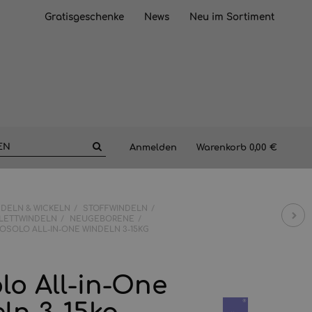
Gratisgeschenke
News
Neu im Sortiment
Anmelden
Warenkorb
0,00 €
NDELN & WICKELN
STOFFWINDELN
PLETTWINDELN
NEUGEBORENE
IOSOLO ALL-IN-ONE WINDELN 3-15KG
lo All-in-One