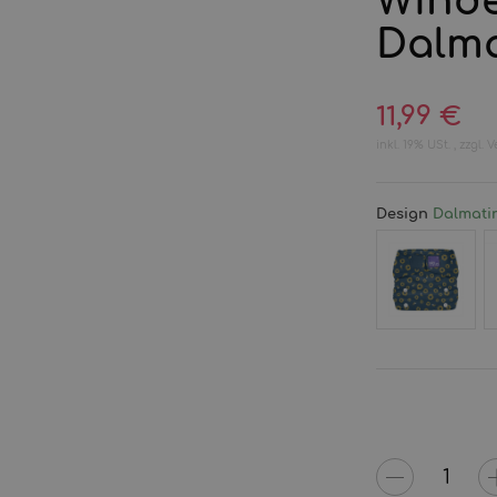
Winde
Dalma
11,99 €
inkl. 19% USt. , zzgl.
V
Design
Dalmati
Sunflower
G
G