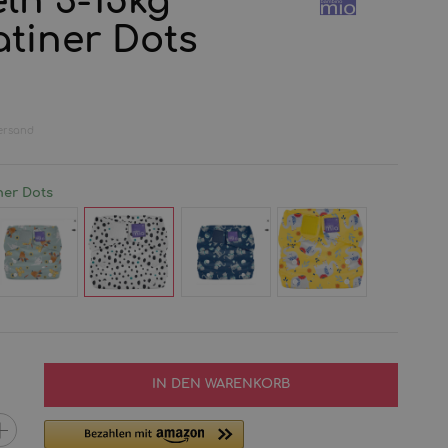
ln 3-15kg
tiner Dots
ersand
ner Dots
et
Dalmatiner
Feline
Elephant
rowing
Dots
Fiesta
Stomp
IN DEN WARENKORB