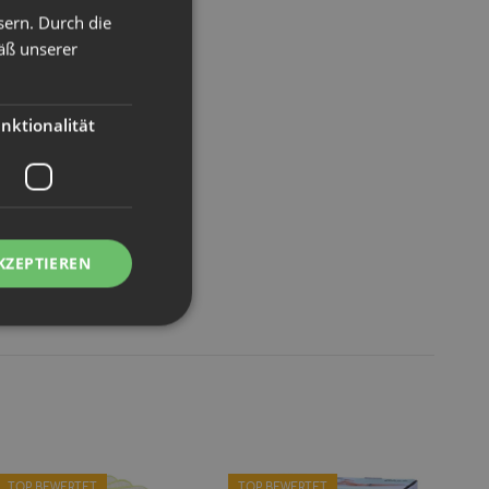
sern. Durch die
äß unserer
nktionalität
KZEPTIEREN
TOP BEWERTET
TOP BEWERTET