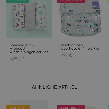
Bambino Mio -
Bambino Mio
Mioboost
Überhose Gr. 1 - bis 9kg
Windeleinlagen 3er Set
9,99 €
*
5,99 €
*
ÄHNLICHE ARTIKEL
TOP BEWERTET
SONDERANGEBOT