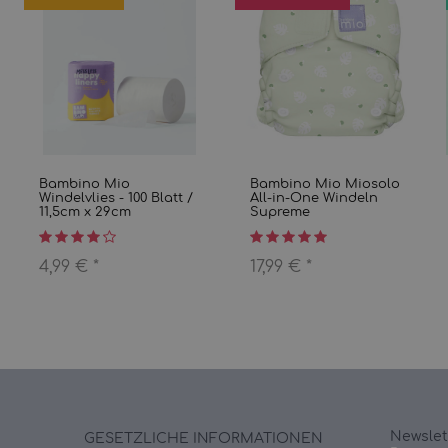
Bambino Mio
Bambino Mio Miosolo
Windelvlies - 100 Blatt /
All-in-One Windeln
11,5cm x 29cm
Supreme
4,99 €
*
17,99 €
*
Newslet
GESETZLICHE INFORMATIONEN