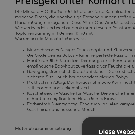
Preisgekrönter Komfort f
Die Miosolo AIO Stoffwindel ist die perfekte Kombination a
moderne Eltern, die nachhaltige Entscheidungen treffen 
Handhabung einzugehen. Diese All-in-One Windel lässt si
Wegwerfwindel und wächst dank ihrer cleveren Passform-
Töpfchentraining mit deinem Kind mit.
Warum du die Miosolo lieben wirst:
Mitwachsendes Design: Druckknöpfe und Klettversch
die Größe deines Babys – für eine perfekte Passform
Hautfreundlich & trocken: Der saugstarke Kern und 
empfindliche Babyhaut zuverlässig vor Feuchtigkeit.
Bewegungsfreundlich & auslaufsicher: Die elastisch
sicheren Sitz – auch bei besonders aktiven Babys.
Praktisch im Alltag: Der herausnehmbare Kern mac
zeitsparend und unkompliziert.
Kuschelweich – Wäsche für Wäsche: Die weiche Inn
schont die empfindliche Haut deines Babys.
Farbenfroh & einzigartig: Erhältlich in vielen verspi
Geschmack das passende Modell.
Materialzusammensetzung:
Diese Webse