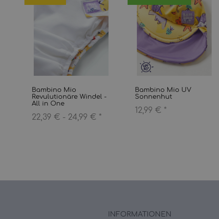
Bambino Mio
Bambino Mio UV
ck
Revulutionäre Windel -
Sonnenhut
All in One
12,99 €
*
22,39 € -
24,99 €
*
INFORMATIONEN