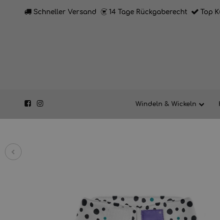
Schneller Versand
14 Tage Rückgaberecht
Top K
Windeln & Wickeln