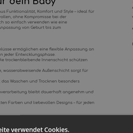
ür dein Baby
us Funktionalität, Komfort und Style – ideal für
wollen, ohne Kompromisse bei der
ch so einfach verwenden wie eine
Anpassung von Geburt bis zum
lüsse ermöglichen eine flexible Anpassung an
 in jeder Entwicklungsphase.
die trockenbleibende Innenschicht schützen
e, wasserabweisende Außenschicht sorgt für
ht das Waschen und Trocknen besonders
enverarbeitung bleibt dauerhaft angenehm und
elten Farben und liebevollen Designs – für jeden
ite verwendet Cookies.