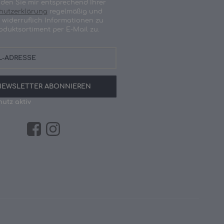
nden Sie mir entsprechend Ihrer
hutzerklärung
regelmäßig und
t widerruflich Informationen zu
oduktsortiment per E-Mail zu.
NEWSLETTER
ABONNIEREN
utz aktiv