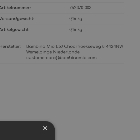
Artikelnummer:
752370-003
Versandgewicht‍:
0,16 kg
Artikelgewicht‍:
0,16
kg
Hersteller:
Bambino Mio Ltd Choorhoekseweg 8 4424NW
Wemeldinge Niederlande
customercare@bambinomio.com
×