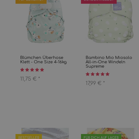
Blümchen Überhose
Bambino Mio Miosolo
Klett - One Size 4-16kg
All-in-One Windeln
Supreme
11,75 €
*
17,99 €
*
BESTSELLER
FÜR DICH AUF LAGER