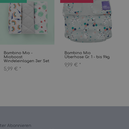
Bambino Mio -
Bambino Mio
M
Mioboost
Überhose Gr. 1 - bis 9kg
w
Windeleinlagen 3er Set
8 
9,99 €
*
5,99 €
*
1
ter Abonnieren