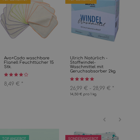
Avo+Cado waschbare
Ulrich Natürlich -
Flanell Feuchttücher 15
Stoffwindel-
Stk.
Waschmittel mit
Geruchsabsorber 2kg
8,49 €
*
26,99 € -
28,99 €
*
14,50 € pro 1 kg
TOP ANGEBOT
SONDERANGEBOT
BE