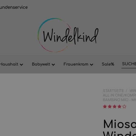
undenservice
Haushalt
Babywelt
Frauenkram
Sale%
STARTSEITE
WI
ALL IN ONE/KOM
BAMBINO MIO - M
Mioso