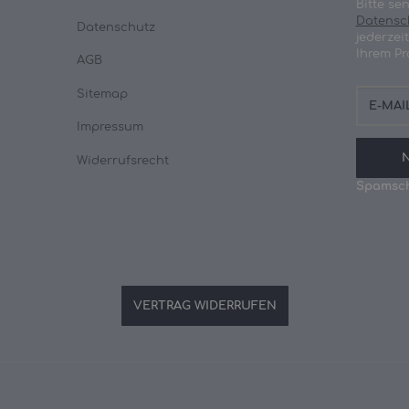
Bitte se
Datensc
Datenschutz
jederzei
Ihrem Pr
AGB
E-
Sitemap
Mail-
Adresse
Impressum
Widerrufsrecht
Spamsch
VERTRAG WIDERRUFEN