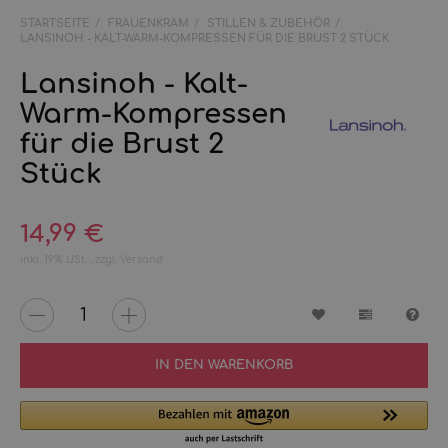
STARTSEITE
FRAUENKRAM
STILLEN & ZUBEHÖR
LANSINOH - KALT-WARM-KOMPRESSEN FÜR DIE BRUST 2 STÜCK
Lansinoh - Kalt-
Warm-Kompressen
für die Brust 2
Stück
14,99 €
inkl. 19% USt. , zzgl.
Versand
Wunschzettel
Vergleichs
Fra
IN DEN WARENKORB