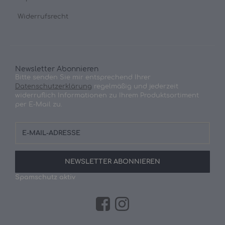
Widerrufsrecht
Newsletter Abonnieren
Bitte senden Sie mir entsprechend Ihrer
Datenschutzerklärung
regelmäßig und jederzeit
widerruflich Informationen zu Ihrem Produktsortiment
per E-Mail zu.
E-
Mail-
Adresse
NEWSLETTER
ABONNIEREN
Spamschutz aktiv