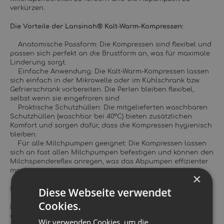
verkürzen.
Die Vorteile der Lansinoh® Kalt-Warm-Kompressen:
Anatomische Passform: Die Kompressen sind flexibel und
passen sich perfekt an die Brustform an, was für maximale
Linderung sorgt.
Einfache Anwendung: Die Kalt-Warm-Kompressen lassen
sich einfach in der Mikrowelle oder im Kühlschrank bzw.
Gefrierschrank vorbereiten. Die Perlen bleiben flexibel,
selbst wenn sie eingefroren sind.
Praktische Schutzhüllen: Die mitgelieferten waschbaren
Schutzhüllen (waschbar bei 40°C) bieten zusätzlichen
Komfort und sorgen dafür, dass die Kompressen hygienisch
bleiben.
Für alle Milchpumpen geeignet: Die Kompressen lassen
sich an fast allen Milchpumpen befestigen und können den
Milchspendereflex anregen, was das Abpumpen effizienter
macht.
×
Reinigung und Pflege:
Diese Webseite verwendet
Cookies.
Die Schutzhüllen sind bei 40°C in der Waschmaschine
waschbar. Die Perlenkissen sollten mit warmem Spülwasser
Wir verwenden Cookies, um die