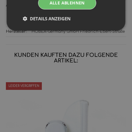
ALLE ABLEHNEN
Artikelgewicht‍:
0,20
kg
DETAILS ANZEIGEN
Hersteller:
HOBEA-Germany GmbH Friedrich-Ebert-Straße 50
KUNDEN KAUFTEN DAZU FOLGENDE
ARTIKEL:
LEIDER VERGRIFFEN