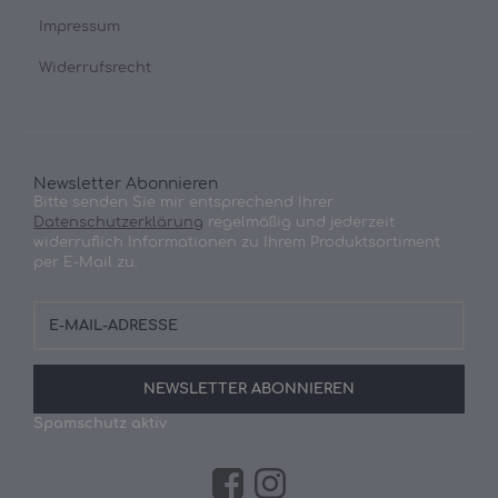
Impressum
Widerrufsrecht
Newsletter Abonnieren
Bitte senden Sie mir entsprechend Ihrer
Datenschutzerklärung
regelmäßig und jederzeit
widerruflich Informationen zu Ihrem Produktsortiment
per E-Mail zu.
E-
Mail-
Adresse
NEWSLETTER
ABONNIEREN
Spamschutz aktiv