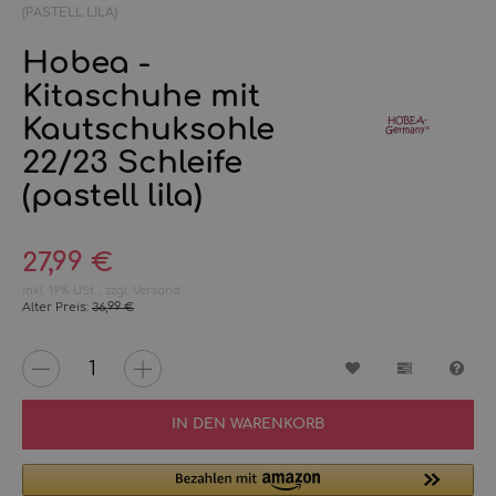
(PASTELL LILA)
Hobea -
Kitaschuhe mit
Kautschuksohle
22/23 Schleife
(pastell lila)
27,99 €
inkl. 19% USt. , zzgl.
Versand
Alter Preis:
36,99 €
Wunschzettel
Vergleichs
Fra
IN DEN WARENKORB