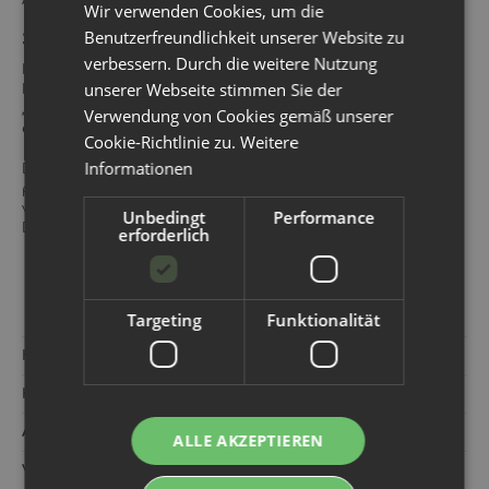
Wir verwenden Cookies, um die
Benutzerfreundlichkeit unserer Website zu
Schon gewusst?
verbessern. Durch die weitere Nutzung
IGR Gütesiegel „Ergonomisches Produkt“ ausgezeichnet.
unserer Webseite stimmen Sie der
Dieses Siegel wurde vom unabhängigen Verbraucherportal
„Label online“ sorgfältig geprüft und als „besonders
Verwendung von Cookies gemäß unserer
empfehlenswert“ eingestuft.
Cookie-Richtlinie zu.
Weitere
Informationen
DIN EN ISO 26800 und EN ISO 15537 entsprochen, die die
praktische Anwendbarkeit und die ergonomische Qualität
verlässlich belegen.
Unbedingt
Performance
Details
erforderlich
Targeting
Funktionalität
Hersteller:
Hobea Germany
Kategorie:
Bekleidung
Artikelnummer:
752276-014
ALLE AKZEPTIEREN
Versandgewicht‍:
0,20 kg