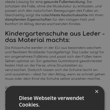
ideale Lösung für eine
gesunde Fußentwicklung
. Sie
schützen die Füße, ohne die Muskulatur zu entlasten, und
passen sich den natürlichen Bewegungen des Fußes an.
Gleichzeitig sorgt die
rutschfeste Kautschuksohle
mit ihren
dämpfenden Eigenschaften
für den nötigen Halt und
Komfort im Alltag deines wachsenden Kindes.
Kindergartenschuhe aus Leder -
das Material machts:
Die Kitaschuhe werden in der EU aus besonders weichem
und flexiblem Rindsleder handgefertigt. Das Leder sorgt für
ein angenehmes Fußklima und passt sich den Füßen beim
Gehen optimal an. Ein geteiltes Gummiband gewährleistet
festen Halt an der Ferse, ohne Druckstellen zu
verursachen. Dadurch lassen sich die Schuhe leicht an-
und ausziehen – ideal für den Alltag, wenn es schnell gehen
muss oder dein Kind die Schuhe selbst anziehen möchte.
Die Sohle besteht aus Naturkautschuk, der aus dem
×
Milchsaft von Kautschukbäumen gewonnen wird. Sie
Diese Webseite verwendet
zeichnet sich durch hohe Elastizität und
Strapazierfähigkeit aus, erkennbar an der gelblichen Farbe.
Cookies.
Mit der Zeit wird die Sohle dunkler, was einen normalen
Alterungsprozess darstellt.