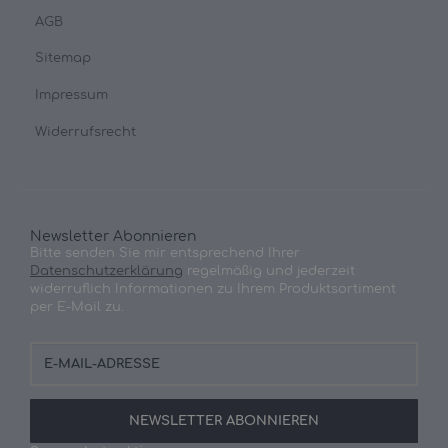
AGB
Sitemap
Impressum
Widerrufsrecht
Newsletter Abonnieren
Bitte senden Sie mir entsprechend Ihrer
Datenschutzerklärung
regelmäßig und jederzeit
widerruflich Informationen zu Ihrem Produktsortiment
per E-Mail zu.
E-
Mail-
Adresse
NEWSLETTER
ABONNIEREN