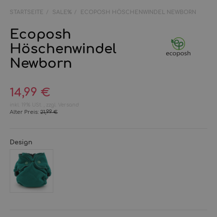
STARTSEITE
SALE%
ECOPOSH HÖSCHENWINDEL NEWBORN
Ecoposh
Höschenwindel
Newborn
14,99 €
inkl. 19% USt. , zzgl.
Versand
Alter Preis:
21,99 €
Design
Atlanta