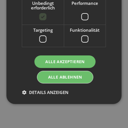
Unbedingt
Performance
erforderlich
Targeting
Funktionalität
ALLE AKZEPTIEREN
ALLE ABLEHNEN
Blümchen Höschenwindel BioBaumwolle mit Rüsche
6,75 € -
9,75 €
*
DETAILS ANZEIGEN