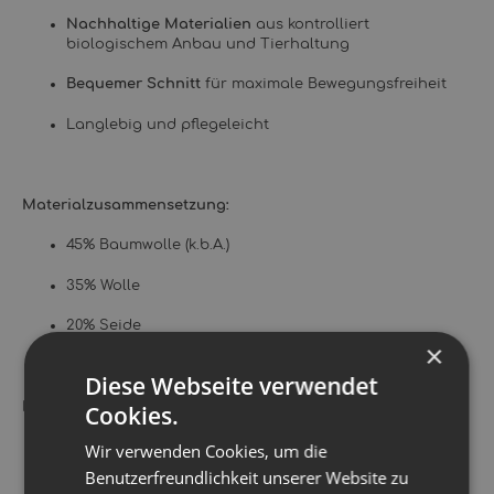
Nachhaltige Materialien
aus kontrolliert
biologischem Anbau und Tierhaltung
Bequemer Schnitt
für maximale Bewegungsfreiheit
Langlebig und pflegeleicht
Materialzusammensetzung:
45% Baumwolle (k.b.A.)
35% Wolle
20% Seide
×
Diese Webseite verwendet
Pflegehinweise:
Cookies.
Handwäsche mit geeignetem Wollwaschmittel
Wir verwenden Cookies, um die
empfohlen
Benutzerfreundlichkeit unserer Website zu