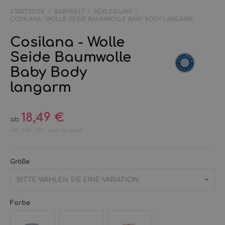
STARTSEITE
BABYWELT
BEKLEIDUNG
COSILANA - WOLLE SEIDE BAUMWOLLE BABY BODY LANGARM
Cosilana - Wolle
Seide Baumwolle
Baby Body
langarm
18,49 €
ab
inkl. 19% USt. , zzgl.
Versand
Größe
BITTE WÄHLEN SIE EINE VARIATION.
Farbe