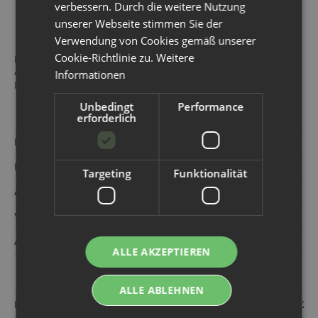
verbessern. Durch die weitere Nutzung
Nicht trocknergeeignet
unserer Webseite stimmen Sie der
Verwendung von Cookies gemäß unserer
Cookie-Richtlinie zu.
Weitere
Mit dem
Cosilana Babybody Wolle-Seide-Baumwolle
Informationen
entscheidest du dich für höchste Qualität, nachhaltige
Produktion und natürlichen Komfort für dein Baby.
Unbedingt
Performance
erforderlich
Hersteller:
Cosilana - Natürlich Wäsche
Kategorie:
Bekleidung
Targeting
Funktionalität
Artikelnummer:
752390
Versandgewicht‍:
0,07 kg
Artikelgewicht‍:
0,07
kg
ALLE AKZEPTIEREN
ALLE ABLEHNEN
Hersteller:
Cosilana Naturwäsche GmbH Bruppenweg 8 72379