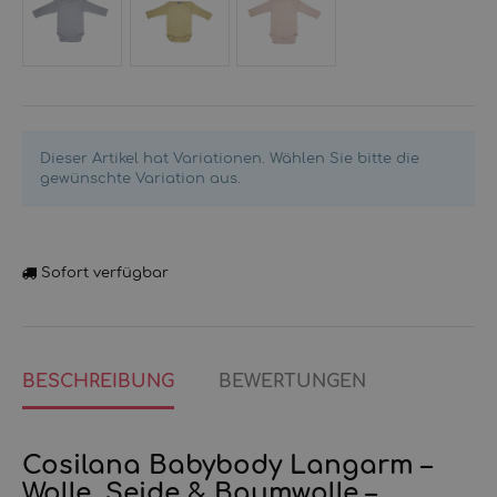
Uni
Uni
Natur
grau
grün
Dieser Artikel hat Variationen. Wählen Sie bitte die
meliert
meliert
gewünschte Variation aus.
Sofort verfügbar
BESCHREIBUNG
BEWERTUNGEN
Cosilana Babybody Langarm –
Wolle, Seide & Baumwolle –