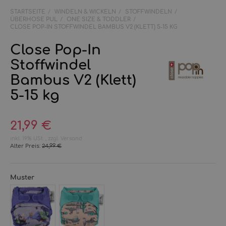
STARTSEITE
WINDELN & WICKELN
STOFFWINDELN
ÜBERHOSE PUL
ONE SIZE & TODDLER
CLOSE POP-IN STOFFWINDEL BAMBUS V2 (KLETT) 5-15 KG
Close Pop-In
Stoffwindel
Bambus V2 (Klett)
5-15 kg
21,99 €
inkl. 19% USt. , zzgl.
Versand
Alter Preis:
24,99 €
Muster