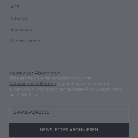
AGB
Sitemap
Impressum
Widerrufsrecht
Newsletter Abonnieren
Bitte senden Sie mir entsprechend Ihrer
Datenschutzerklärung
regelmäßig und jederzeit
widerruflich Informationen zu Ihrem Produktsortiment
per E-Mail zu.
E-
Mail-
Adresse
NEWSLETTER
ABONNIEREN