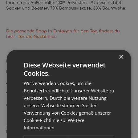
Innen- und Außenhülle: 100% Polyester - PU beschichtet
Soaker und Booster: 70% Bambusviskose, 30% Baumwolle
Die passende Snap In Einlagen für den Tag findest du
hier
-
für die Nacht
hier
×
Hersteller:
Pop In
Diese Webseite verwendet
Cookies.
Kategorie:
One Size & Toddler
Wir verwenden Cookies, um die
Artikelnummer:
750726
Benutzerfreundlichkeit unserer Website zu
Versandgewicht‍:
0,19 kg
verbessern. Durch die weitere Nutzung
Artikelgewicht‍:
0,19
kg
unserer Webseite stimmen Sie der
Verwendung von Cookies gemäß unserer
Cookie-Richtlinie zu.
Weitere
Informationen
Hersteller:
Close Parent Ltd Alders Court Units 2-3 AL7 1LT,