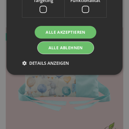
Targeting
Funktionalität
KUNDEN KAUFTEN DAZU FOLGENDE
ARTIKEL:
ALLE AKZEPTIEREN
TOP ANGEBOT
ALLE ABLEHNEN
DETAILS ANZEIGEN