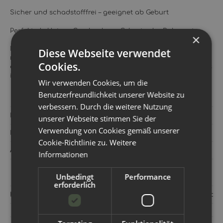
Sicher und schadstofffrei – geeignet ab Geburt
Perfekt als kleines Geschenk zur Geburt oder Babyparty
×
Der niedliche Greifling „Schnecke“ bietet Babys eine
Diese Webseite verwendet
natürliche und sichere Möglichkeit, die Welt spielerisch zu
Cookies.
entdecken. Ein liebevolles, hochwertiges Holzspielzeug, das
in keiner Erstausstattung fehlen darf.
Wir verwenden Cookies, um die
Benutzerfreundlichkeit unserer Website zu
verbessern. Durch die weitere Nutzung
Hersteller:
Classic World
unserer Webseite stimmen Sie der
Verwendung von Cookies gemäß unserer
Kategorie:
Spielzeug
Cookie-Richtlinie zu.
Weitere
Artikelnummer:
752426
Informationen
Unbedingt
Performance
erforderlich
Hersteller:
Classic Toys (Ningbo) Co., Ltd. No. 8 Xinrui Road 