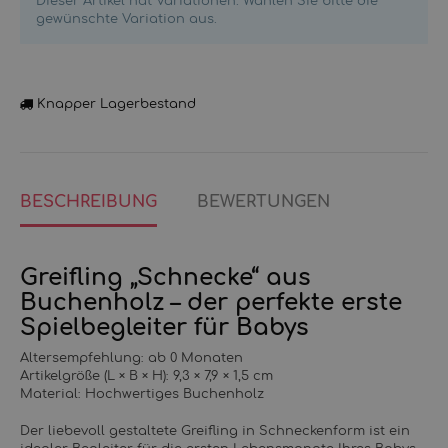
Dieser Artikel hat Variationen. Wählen Sie bitte die
gewünschte Variation aus.
Knapper Lagerbestand
BESCHREIBUNG
BEWERTUNGEN
Greifling „Schnecke“ aus
Buchenholz – der perfekte erste
Spielbegleiter für Babys
Altersempfehlung: ab 0 Monaten
Artikelgröße (L × B × H): 9,3 × 7,9 × 1,5 cm
Material: Hochwertiges Buchenholz
Der liebevoll gestaltete Greifling in Schneckenform ist ein