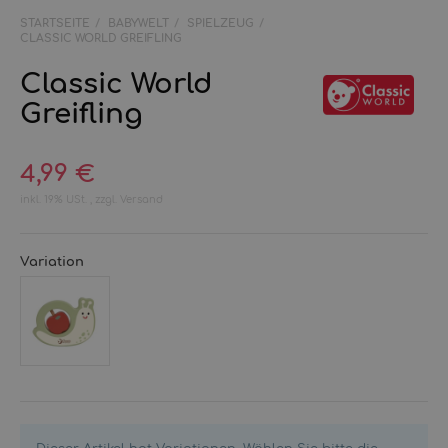
STARTSEITE
BABYWELT
SPIELZEUG
CLASSIC WORLD GREIFLING
Classic World
Greifling
4,99 €
inkl. 19% USt. , zzgl.
Versand
Variation
Schnecke