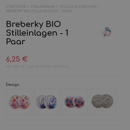
STARTSEITE
FRAUENKRAM
STILLEN & ZUBEHÖR
BREBERKY BIO STILLEINLAGEN - 1 PAAR
Breberky BIO
Stilleinlagen - 1
Paar
6,25 €
inkl. 19% USt. , zzgl.
Versand
(Briefversand)
Design
Red
Violet
Mandala
Animals