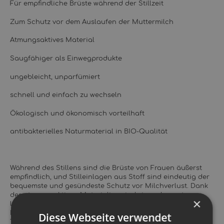
Für empfindliche Brüste während der Stillzeit
Zum Schutz vor dem Auslaufen der Muttermilch
Atmungsaktives Material
Saugfähiger als Einwegprodukte
ungebleicht, unparfümiert
schnell und einfach zu wechseln
Ökologisch und ökonomisch vorteilhaft
antibakterielles Naturmaterial in BIO-Qualität
Während des Stillens sind die Brüste von Frauen äußerst
empfindlich, und Stilleinlagen aus Stoff sind eindeutig der
bequemste und gesündeste Schutz vor Milchverlust. Dank
der atmungsaktiven Materialien sind sie zudem extrem
×
luftig, sodass man sich keine Sorgen um Dämpfe oder
Hefepilzinfektionen machen müssen, was auch durch eine
Diese Webseite verwendet
Touch-Schicht aus feinem antibakteriellem Bambus-Bio-