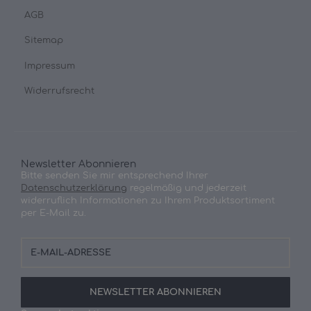
AGB
Sitemap
Impressum
Widerrufsrecht
Newsletter Abonnieren
Bitte senden Sie mir entsprechend Ihrer
Datenschutzerklärung
regelmäßig und jederzeit
widerruflich Informationen zu Ihrem Produktsortiment
per E-Mail zu.
E-
Mail-
Adresse
NEWSLETTER
ABONNIEREN