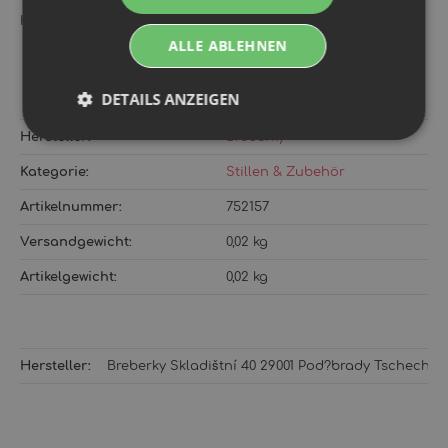
Komplett in der Tschechischen Republik hergestellt
ALLE ABLEHNEN
DETAILS ANZEIGEN
Hersteller:
Breberky
Kategorie:
Stillen & Zubehör
Artikelnummer:
752157
Versandgewicht‍:
0,02 kg
Artikelgewicht‍:
0,02
kg
Hersteller:
Breberky Skladištní 40 29001 Pod?brady Tschechie