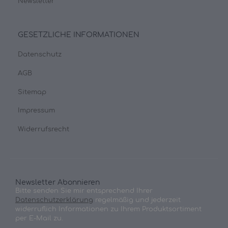
Newsletter
GESETZLICHE INFORMATIONEN
Datenschutz
AGB
Sitemap
Impressum
Widerrufsrecht
Newsletter Abonnieren
Bitte senden Sie mir entsprechend Ihrer
Datenschutzerklärung
regelmäßig und jederzeit
widerruflich Informationen zu Ihrem Produktsortiment
per E-Mail zu.