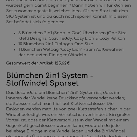
würdest gern damit beginnen ? Dann haben wir für dich ein
Set zusammengestellt, welches ideal für den Start mit dem
SIO System ist und du auch noch sparen kannst! In diesem
Set befindet sich folgendes:
3 Blümchen 2in1 (Snap in One) Überhosen (One Size
Klett) Designs: Cozy Teddy, Cozy Lion & Cozy Pelikan
10 Blümchen 2in1 Einlagen One Size
1 Blümchen Wetbag "Cozy Lion" - zum Aufbewahren
der benutzten Einlagen/Windeln
Gesamtwert der Artikel: 125,62€
Blümchen 2in1 System -
Stoffwindel Sparset
Das Besondere am Blümchen "2in1"-System ist, dass im
Inneren der Windel keine Druckknöpfe verwendet werden;
stattdessen setzt man hier auf Klettverschlüsse. Die
Einlagen werden mithilfe von zwei Klettstreifen sicher in der
Windel befestigt, was ein Verrutschen verhindert. Ein großer
Vorteil ist, dass der Klettverschluss in der Windel mit einem
Gegenklett geschlossen werden kann, wodurch du jede
beliebige Einlage in die Windel legen und die 2in1-Windel
als normale Überhose nutzen kannst. Da sich Bedürfnisse