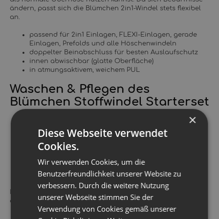
ändern, passt sich die Blümchen 2in1-Windel stets flexibel
an.
passend für 2in1 Einlagen, FLEXI-Einlagen, gerade
Einlagen, Prefolds und alle Höschenwindeln
doppelter Beinabschluss für besten Auslaufschutz
innen abwischbar (glatte Oberfläche)
in atmungsaktivem, weichem PUL
Waschen & Pflegen des
Blümchen Stoffwindel Starterset
×
Waschbar bis zu 60°C - bei den Überhosen und
Wetbag empfehlen wir nur 60°C bei starker
Diese Webseite verwendet
Verschmutzung, 40°C reichen bei leichten
Cookies.
Verschmutzungen völlig aus und schonen das
Material
Wir verwenden Cookies, um die
Trocknergeeignet - Nur die Einlagen dürfen in den
Trockner, alle Materialien mit PUL (Überhosen,
Benutzerfreundlichkeit unserer Website zu
Wetbag) können auf Dauer Schaden davon nehmen.
verbessern. Durch die weitere Nutzung
Bitte verwende ein
Stoffwindelwaschmittel
- zum Schutz
unserer Webseite stimmen Sie der
deines Babys und der Stoffwindeln
Verwendung von Cookies gemäß unserer