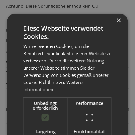
Achtung: Diese Sprühflasche enthält kein Öl!
×
Diese Webseite verwendet
Hersteller:
Bamboolik
Cookies.
Kategorie:
Sale%
Wir verwenden Cookies, um die
Artikelnummer:
750773
Benutzerfreundlichkeit unserer Website zu
verbessern. Durch die weitere Nutzung
GTIN:
4063892998394
unserer Webseite stimmen Sie der
Versandgewicht‍:
0,01 kg
Verwendung von Cookies gemäß unserer
Cookie-Richtlinie zu.
Weitere
Artikelgewicht‍:
0,01
kg
Informationen
Unbedingt
Performance
erforderlich
Hersteller:
Bamboolik s.r.o. (GmbH/ LLC) Jecná 1321 29a 621
Targeting
Funktionalität
KUNDEN KAUFTEN DAZU FOLGENDE