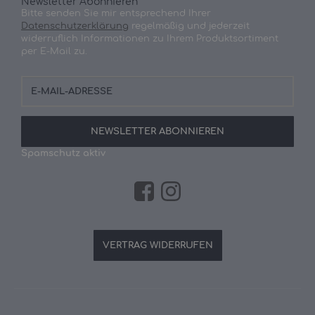
Newsletter Abonnieren
Bitte senden Sie mir entsprechend Ihrer
Datenschutzerklärung
regelmäßig und jederzeit
widerruflich Informationen zu Ihrem Produktsortiment
per E-Mail zu.
E-
Mail-
Adresse
NEWSLETTER
ABONNIEREN
Spamschutz aktiv
VERTRAG WIDERRUFEN