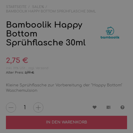
STARTSEITE
SALE%
BAMBOOLIK HAPPY BOTTOM SPRÜHFLASCHE 30ML
Bamboolik Happy
Bottom
Sprühflasche 30ml
2,75 €
inkl. 19% USt. , zzgl.
Versand
Alter Preis:
3,99 €
Kleine Sprühflasche zur Vorbereitung der "Happy Bottom"
Waschemulsion
Wunschzettel
Vergleichs
Fra
IN DEN WARENKORB