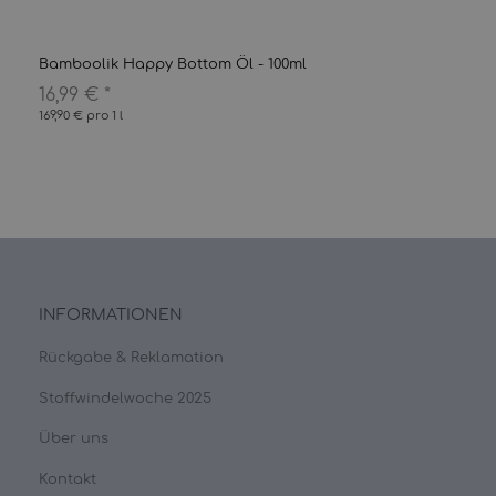
Bamboolik Happy Bottom Öl - 100ml
16,99 €
*
169,90 € pro 1 l
INFORMATIONEN
Rückgabe & Reklamation
Stoffwindelwoche 2025
Über uns
Kontakt