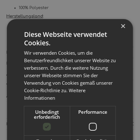
100% Polyester
Herstellungsland
:
×
Türkei
Diese Webseite verwendet
Cookies.
Wir verwenden Cookies, um die
Hersteller:
Avo+Cado
Benutzerfreundlichkeit unserer Website zu
Kategorie:
Zubehör
verbessern. Durch die weitere Nutzung
unserer Webseite stimmen Sie der
Artikelnummer:
751198
Verwendung von Cookies gemäß unserer
Versandgewicht‍:
0,09 kg
Cookie-Richtlinie zu.
Weitere
Artikelgewicht‍:
0,09
kg
Informationen
Unbedingt
Performance
erforderlich
Hersteller:
Minzze GmbH Niederkircher Str. 12 54294 Trier D