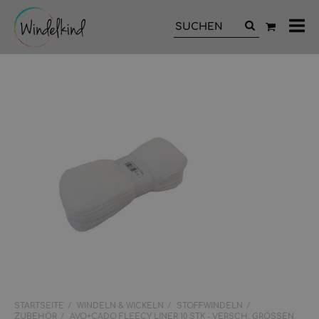
All
Ka
STARTSEITE
WINDELN & WICKELN
STOFFWINDELN
ZUBEHÖR
AVO+CADO FLEECY LINER 10 STK - VERSCH. GRÖSSEN