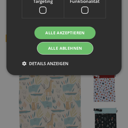
Targeting
Funktionalität
KUNDEN KAUFTEN DAZU FOLGENDE
ARTIKEL:
ALLE AKZEPTIEREN
TOP BEWERTET
ALLE ABLEHNEN
DETAILS ANZEIGEN