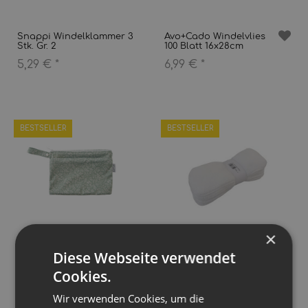
Snappi Windelklammer 3
Avo+Cado Windelvlies
Stk. Gr. 2
100 Blatt 16x28cm
5,29 €
*
6,99 €
*
BESTSELLER
BESTSELLER
×
Diese Webseite verwendet
Avo+Cado Nasstasche mit
Avo+Cado Fleecy Liner 10
Trockenfach - Gr. S
Stk - versch. Größen
Cookies.
10,90 €
*
11,99 €
*
Wir verwenden Cookies, um die