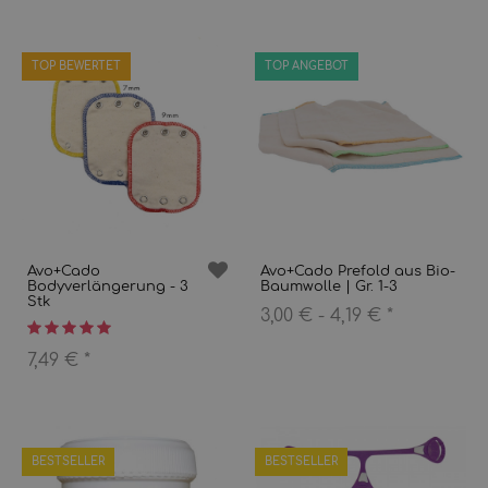
TOP BEWERTET
TOP ANGEBOT
Avo+Cado
Avo+Cado Prefold aus Bio-
Bodyverlängerung - 3
Baumwolle | Gr. 1-3
Stk
3,00 € -
4,19 €
*
7,49 €
*
BESTSELLER
BESTSELLER