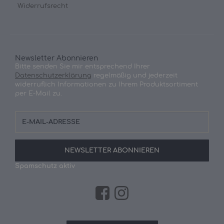
Widerrufsrecht
Newsletter Abonnieren
Bitte senden Sie mir entsprechend Ihrer
Datenschutzerklärung
regelmäßig und jederzeit
widerruflich Informationen zu Ihrem Produktsortiment
per E-Mail zu.
E-
Mail-
Adresse
NEWSLETTER
ABONNIEREN
Spamschutz aktiv