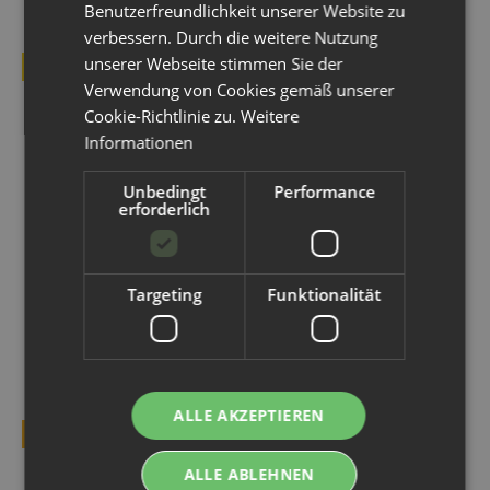
Benutzerfreundlichkeit unserer Website zu
verbessern. Durch die weitere Nutzung
unserer Webseite stimmen Sie der
BESTSELLER
BESTSELLER
Verwendung von Cookies gemäß unserer
Cookie-Richtlinie zu.
Weitere
Informationen
Unbedingt
Performance
erforderlich
Avo+Cado Pail Liner
Avo+Cado Flanell
Waschlappen mit Frottee -
Targeting
Funktionalität
14,99 € -
15,90 €
*
12 Stück
10,99 €
*
ALLE AKZEPTIEREN
TOP BEWERTET
ALLE ABLEHNEN