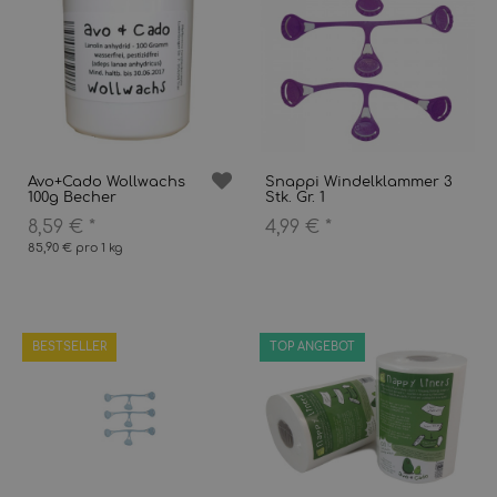
Avo+Cado Wollwachs
Snappi Windelklammer 3
100g Becher
Stk. Gr. 1
8,59 €
*
4,99 €
*
85,90 € pro 1 kg
BESTSELLER
TOP ANGEBOT