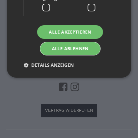
Newsletter Abonnieren
Bitte senden Sie mir entsprechend Ihrer
Datenschutzerklärung
regelmäßig und jederzeit
widerruflich Informationen zu Ihrem Produktsortiment
per E-Mail zu.
ALLE AKZEPTIEREN
E-
Mail-
ALLE ABLEHNEN
Adresse
NEWSLETTER
ABONNIEREN
DETAILS ANZEIGEN
Spamschutz aktiv
VERTRAG WIDERRUFEN